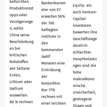
befürchten
Bankenbarom
Equity- als
Produktionsst
eter von EY
auch Venture-
opps oder
erwarten 56%
Capital-
Verzögerunge
der 100
Investoren
n, sollte
befragten
bewerten ihre
China seine
Institute in
Geschäftslage
Beschränkung
den
deutlich
en bei
kommenden
schlechter.
kritischen
zwölf
Hauptbelastu
Rohstoffen
Monaten eine
ngen sind die
wie Seltene
Eintrübung
hohe
Erden,
der
makroökono
Lithium oder
Konjunktur.
mische
Gallium
Nur 17%
Unsicherheit,
ausweiten.
rechnen mit
gestiegene
88 % rechnen
einer leichten
Zinsen und