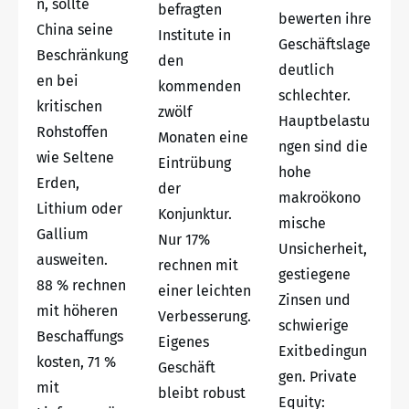
n, sollte
befragten
bewerten ihre
China seine
Institute in
Geschäftslage
Beschränkung
den
deutlich
en bei
kommenden
schlechter.
kritischen
zwölf
Hauptbelastu
Rohstoffen
Monaten eine
ngen sind die
wie Seltene
Eintrübung
hohe
Erden,
der
makroökono
Lithium oder
Konjunktur.
mische
Gallium
Nur 17%
Unsicherheit,
ausweiten.
rechnen mit
gestiegene
88 % rechnen
einer leichten
Zinsen und
mit höheren
Verbesserung.
schwierige
Beschaffungs
Eigenes
Exitbedingun
kosten, 71 %
Geschäft
gen. Private
mit
bleibt robust
Equity: