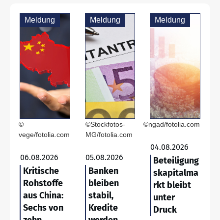
Meldung
Meldung
Meldung
©
©Stockfotos-
©ngad/fotolia.com
vege/fotolia.com
MG/fotolia.com
04.08.2026
06.08.2026
05.08.2026
Beteiligung
Kritische
Banken
skapitalma
Rohstoffe
bleiben
rkt bleibt
aus China:
stabil,
unter
Sechs von
Kredite
Druck
zehn
werden