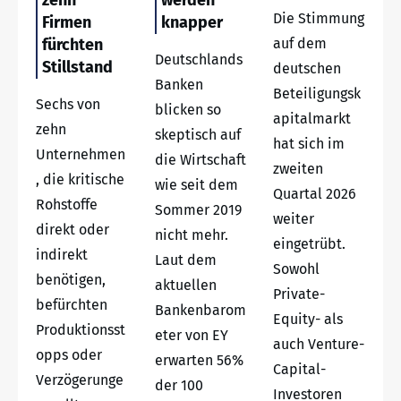
Die Stimmung
Firmen
knapper
fürchten
auf dem
Deutschlands
Stillstand
deutschen
Banken
Beteiligungsk
Sechs von
blicken so
apitalmarkt
zehn
skeptisch auf
hat sich im
Unternehmen
die Wirtschaft
zweiten
, die kritische
wie seit dem
Quartal 2026
Rohstoffe
Sommer 2019
weiter
direkt oder
nicht mehr.
eingetrübt.
indirekt
Laut dem
Sowohl
benötigen,
aktuellen
Private-
befürchten
Bankenbarom
Equity- als
Produktionsst
eter von EY
auch Venture-
opps oder
erwarten 56%
Capital-
Verzögerunge
der 100
Investoren