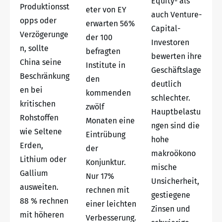
Equity- als
Produktionsst
eter von EY
auch Venture-
opps oder
erwarten 56%
Capital-
Verzögerunge
der 100
Investoren
n, sollte
befragten
bewerten ihre
China seine
Institute in
Geschäftslage
Beschränkung
den
deutlich
en bei
kommenden
schlechter.
kritischen
zwölf
Hauptbelastu
Rohstoffen
Monaten eine
ngen sind die
wie Seltene
Eintrübung
hohe
Erden,
der
makroökono
Lithium oder
Konjunktur.
mische
Gallium
Nur 17%
Unsicherheit,
ausweiten.
rechnen mit
gestiegene
88 % rechnen
einer leichten
Zinsen und
mit höheren
Verbesserung.