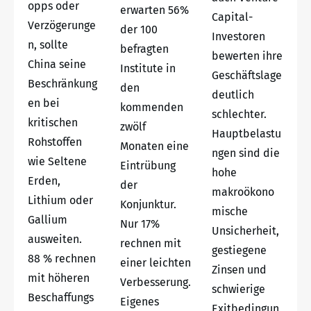
opps oder
erwarten 56%
Capital-
Verzögerunge
der 100
Investoren
n, sollte
befragten
bewerten ihre
China seine
Institute in
Geschäftslage
Beschränkung
den
deutlich
en bei
kommenden
schlechter.
kritischen
zwölf
Hauptbelastu
Rohstoffen
Monaten eine
ngen sind die
wie Seltene
Eintrübung
hohe
Erden,
der
makroökono
Lithium oder
Konjunktur.
mische
Gallium
Nur 17%
Unsicherheit,
ausweiten.
rechnen mit
gestiegene
88 % rechnen
einer leichten
Zinsen und
mit höheren
Verbesserung.
schwierige
Beschaffungs
Eigenes
Exitbedingun