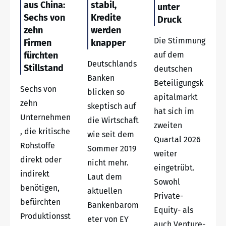
aus China:
stabil,
unter
Sechs von
Kredite
Druck
zehn
werden
Die Stimmung
Firmen
knapper
fürchten
auf dem
Deutschlands
Stillstand
deutschen
Banken
Beteiligungsk
Sechs von
blicken so
apitalmarkt
zehn
skeptisch auf
hat sich im
Unternehmen
die Wirtschaft
zweiten
, die kritische
wie seit dem
Quartal 2026
Rohstoffe
Sommer 2019
weiter
direkt oder
nicht mehr.
eingetrübt.
indirekt
Laut dem
Sowohl
benötigen,
aktuellen
Private-
befürchten
Bankenbarom
Equity- als
Produktionsst
eter von EY
auch Venture-