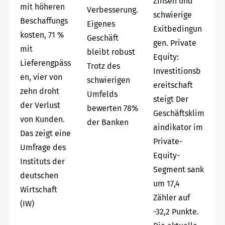
Zinsen und
mit höheren
Verbesserung.
schwierige
Beschaffungs
Eigenes
Exitbedingun
kosten, 71 %
Geschäft
gen. Private
mit
bleibt robust
Equity:
Lieferengpäss
Trotz des
Investitionsb
en, vier von
schwierigen
ereitschaft
zehn droht
Umfelds
steigt Der
der Verlust
bewerten 78%
Geschäftsklim
von Kunden.
der Banken
aindikator im
Das zeigt eine
Private-
Umfrage des
Equity-
Instituts der
Segment sank
deutschen
um 17,4
Wirtschaft
Zähler auf
(IW)
-32,2 Punkte.