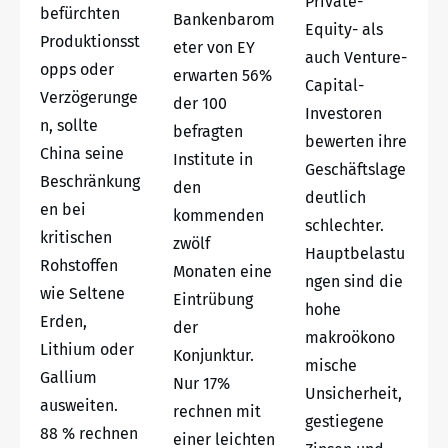
Private-
befürchten
Bankenbarom
Equity- als
Produktionsst
eter von EY
auch Venture-
opps oder
erwarten 56%
Capital-
Verzögerunge
der 100
Investoren
n, sollte
befragten
bewerten ihre
China seine
Institute in
Geschäftslage
Beschränkung
den
deutlich
en bei
kommenden
schlechter.
kritischen
zwölf
Hauptbelastu
Rohstoffen
Monaten eine
ngen sind die
wie Seltene
Eintrübung
hohe
Erden,
der
makroökono
Lithium oder
Konjunktur.
mische
Gallium
Nur 17%
Unsicherheit,
ausweiten.
rechnen mit
gestiegene
88 % rechnen
einer leichten