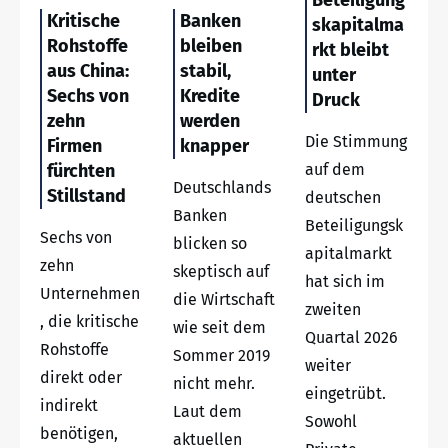
Kritische
Banken
skapitalma
Rohstoffe
bleiben
rkt bleibt
aus China:
stabil,
unter
Sechs von
Kredite
Druck
zehn
werden
Die Stimmung
Firmen
knapper
fürchten
auf dem
Deutschlands
Stillstand
deutschen
Banken
Beteiligungsk
Sechs von
blicken so
apitalmarkt
zehn
skeptisch auf
hat sich im
Unternehmen
die Wirtschaft
zweiten
, die kritische
wie seit dem
Quartal 2026
Rohstoffe
Sommer 2019
weiter
direkt oder
nicht mehr.
eingetrübt.
indirekt
Laut dem
Sowohl
benötigen,
aktuellen