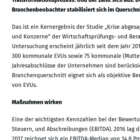
Transformationsprozess. Und der zahlt sich aus. 
Branchenbeobachter stabilisiert sich im Querschni
Das ist ein Kernergebnis der Studie „Krise abges
und Konzerne“ der Wirtschaftsprüfungs- und Bera
Untersuchung erscheint jährlich seit dem Jahr 20
300 kommunale EVUs sowie 75 kommunale (Mutter-)
Jahresabschlüsse der Unternehmen sind berücksich
Branchenquerschnitt eignet sich als objektive Be
von EVUs.
Maßnahmen wirken
Eine der wichtigsten Kennzahlen bei der Bewertun
Steuern, und Abschreibungen (EBITDA). 2016 lag d
2017 zeichnet sich ein EBITDA-Median von 14,8 Pr