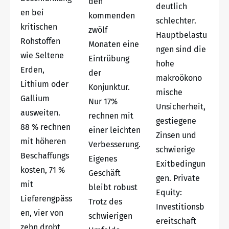
den
deutlich
en bei
kommenden
schlechter.
kritischen
zwölf
Hauptbelastu
Rohstoffen
Monaten eine
ngen sind die
wie Seltene
Eintrübung
hohe
Erden,
der
makroökono
Lithium oder
Konjunktur.
mische
Gallium
Nur 17%
Unsicherheit,
ausweiten.
rechnen mit
gestiegene
88 % rechnen
einer leichten
Zinsen und
mit höheren
Verbesserung.
schwierige
Beschaffungs
Eigenes
Exitbedingun
kosten, 71 %
Geschäft
gen. Private
mit
bleibt robust
Equity:
Lieferengpäss
Trotz des
Investitionsb
en, vier von
schwierigen
ereitschaft
zehn droht