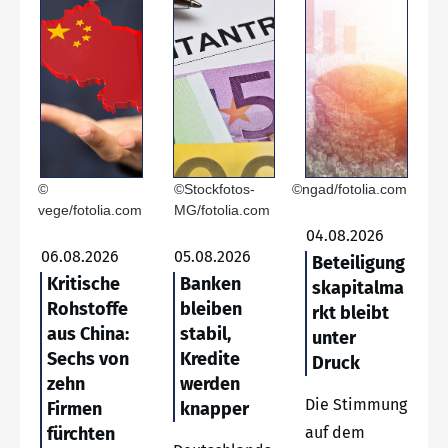
©
©Stockfotos-
©ngad/fotolia.com
vege/fotolia.com
MG/fotolia.com
04.08.2026
06.08.2026
05.08.2026
Beteiligung
Kritische
Banken
skapitalma
Rohstoffe
bleiben
rkt bleibt
aus China:
stabil,
unter
Sechs von
Kredite
Druck
zehn
werden
Die Stimmung
Firmen
knapper
fürchten
auf dem