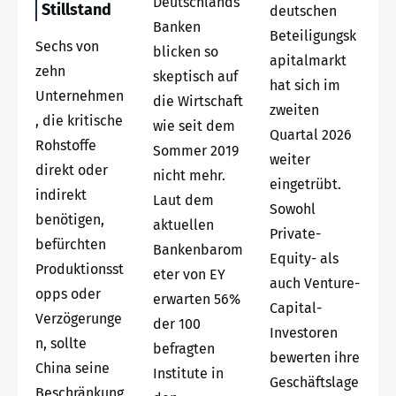
Deutschlands
Stillstand
deutschen
Banken
Beteiligungsk
Sechs von
blicken so
apitalmarkt
zehn
skeptisch auf
hat sich im
Unternehmen
die Wirtschaft
zweiten
, die kritische
wie seit dem
Quartal 2026
Rohstoffe
Sommer 2019
weiter
direkt oder
nicht mehr.
eingetrübt.
indirekt
Laut dem
Sowohl
benötigen,
aktuellen
Private-
befürchten
Bankenbarom
Equity- als
Produktionsst
eter von EY
auch Venture-
opps oder
erwarten 56%
Capital-
Verzögerunge
der 100
Investoren
n, sollte
befragten
bewerten ihre
China seine
Institute in
Geschäftslage
Beschränkung