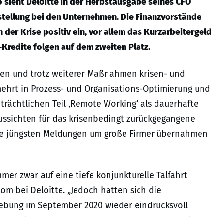
So sieht Deloitte in der Herbstausgabe seines CFO
stellung bei den Unternehmen. Die Finanzvorstände
der Krise positiv ein, vor allem das Kurzarbeitergeld
-Kredite folgen auf dem zweiten Platz.
ten und trotz weiterer Maßnahmen krisen- und
mehrt in Prozess- und Organisations-Optimierung und
eträchtlichen Teil ‚Remote Working‘ als dauerhafte
Aussichten für das krisenbedingt zurückgegangene
 die jüngsten Meldungen um große Firmenübernahmen
mer zwar auf eine tiefe konjunkturelle Talfahrt
nom bei Deloitte. „Jedoch hatten sich die
ebung im September 2020 wieder eindrucksvoll