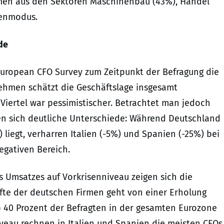
men aus den Sektoren Maschinenbau (43%), Handel
senmodus.
de
uropean CFO Survey zum Zeitpunkt der Befragung die
ehmen schätzt die Geschäftslage insgesamt
n Viertel war pessimistischer. Betrachtet man jedoch
gen sich deutliche Unterschiede: Während Deutschland
 liegt, verharren Italien (-5%) und Spanien (-25%) bei
egativen Bereich.
s Umsatzes auf Vorkrisenniveau zeigen sich die
lfte der deutschen Firmen geht von einer Erholung
p 40 Prozent der Befragten in der gesamten Eurozone
iveau rechnen in Italien und Spanien die meisten CFOs