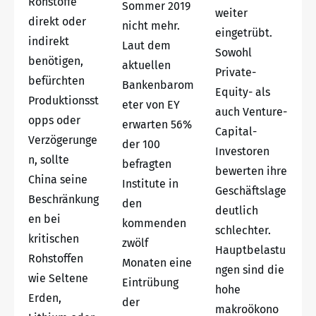
Rohstoffe
Sommer 2019
weiter
direkt oder
nicht mehr.
eingetrübt.
indirekt
Laut dem
Sowohl
benötigen,
aktuellen
Private-
befürchten
Bankenbarom
Equity- als
Produktionsst
eter von EY
auch Venture-
opps oder
erwarten 56%
Capital-
Verzögerunge
der 100
Investoren
n, sollte
befragten
bewerten ihre
China seine
Institute in
Geschäftslage
Beschränkung
den
deutlich
en bei
kommenden
schlechter.
kritischen
zwölf
Hauptbelastu
Rohstoffen
Monaten eine
ngen sind die
wie Seltene
Eintrübung
hohe
Erden,
der
makroökono