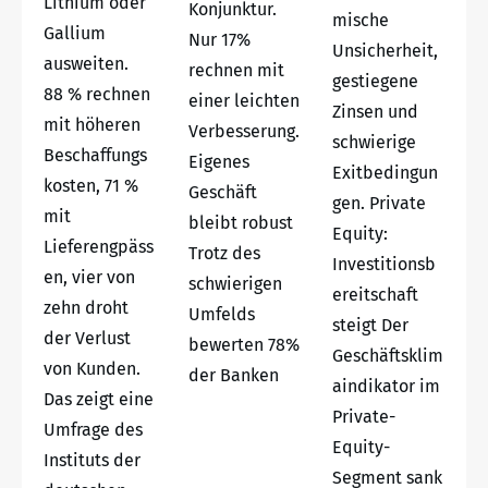
Lithium oder
Konjunktur.
mische
Gallium
Nur 17%
Unsicherheit,
ausweiten.
rechnen mit
gestiegene
88 % rechnen
einer leichten
Zinsen und
mit höheren
Verbesserung.
schwierige
Beschaffungs
Eigenes
Exitbedingun
kosten, 71 %
Geschäft
gen. Private
mit
bleibt robust
Equity:
Lieferengpäss
Trotz des
Investitionsb
en, vier von
schwierigen
ereitschaft
zehn droht
Umfelds
steigt Der
der Verlust
bewerten 78%
Geschäftsklim
von Kunden.
der Banken
aindikator im
Das zeigt eine
Private-
Umfrage des
Equity-
Instituts der
Segment sank