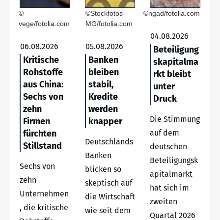
©
©Stockfotos-
©ngad/fotolia.com
vege/fotolia.com
MG/fotolia.com
04.08.2026
06.08.2026
05.08.2026
Beteiligung
Kritische
Banken
skapitalma
Rohstoffe
bleiben
rkt bleibt
aus China:
stabil,
unter
Sechs von
Kredite
Druck
zehn
werden
Die Stimmung
Firmen
knapper
fürchten
auf dem
Deutschlands
Stillstand
deutschen
Banken
Beteiligungsk
Sechs von
blicken so
apitalmarkt
zehn
skeptisch auf
hat sich im
Unternehmen
die Wirtschaft
zweiten
, die kritische
wie seit dem
Quartal 2026