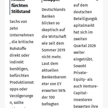
fürchten
auf dem
Deutschlands
Stillstand
deutschen
Banken
Beteiligungsk
Sechs von
blicken so
apitalmarkt
zehn
skeptisch auf
hat sich im
Unternehmen
die Wirtschaft
zweiten
, die kritische
wie seit dem
Quartal 2026
Rohstoffe
Sommer 2019
weiter
direkt oder
nicht mehr.
eingetrübt.
indirekt
Laut dem
Sowohl
benötigen,
aktuellen
Private-
befürchten
Bankenbarom
Equity- als
Produktionsst
eter von EY
auch Venture-
opps oder
erwarten 56%
Capital-
Verzögerunge
der 100
Investoren
n, sollte
befragten
bewerten ihre