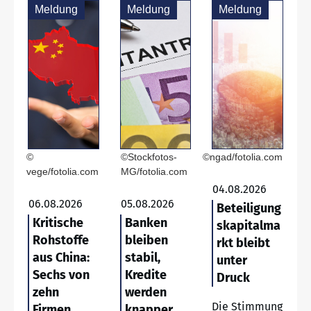
Meldung
Meldung
Meldung
©
©Stockfotos-
©ngad/fotolia.com
vege/fotolia.com
MG/fotolia.com
04.08.2026
06.08.2026
05.08.2026
Beteiligung
Kritische
Banken
skapitalma
Rohstoffe
bleiben
rkt bleibt
aus China:
stabil,
unter
Sechs von
Kredite
Druck
zehn
werden
Die Stimmung
Firmen
knapper