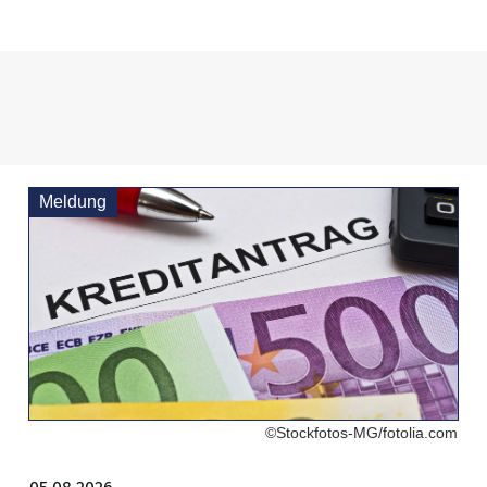
Meldung
©Stockfotos-MG/fotolia.com