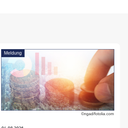
Meldung
©ngad/fotolia.com