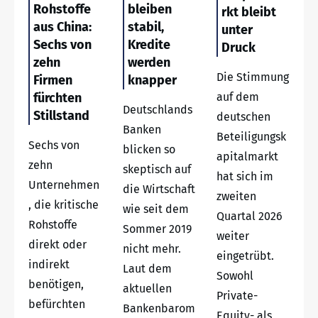
Rohstoffe
bleiben
rkt bleibt
aus China:
stabil,
unter
Sechs von
Kredite
Druck
zehn
werden
Die Stimmung
Firmen
knapper
fürchten
auf dem
Deutschlands
Stillstand
deutschen
Banken
Beteiligungsk
Sechs von
blicken so
apitalmarkt
zehn
skeptisch auf
hat sich im
Unternehmen
die Wirtschaft
zweiten
, die kritische
wie seit dem
Quartal 2026
Rohstoffe
Sommer 2019
weiter
direkt oder
nicht mehr.
eingetrübt.
indirekt
Laut dem
Sowohl
benötigen,
aktuellen
Private-
befürchten
Bankenbarom
Equity- als