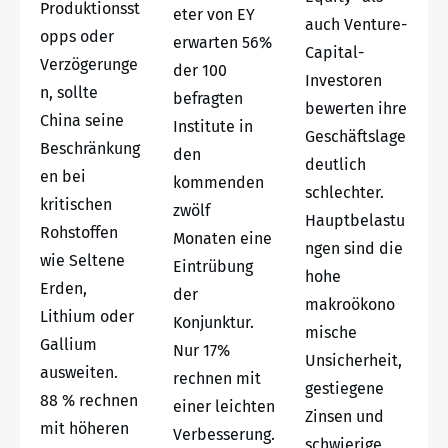
Produktionsst
eter von EY
auch Venture-
opps oder
erwarten 56%
Capital-
Verzögerunge
der 100
Investoren
n, sollte
befragten
bewerten ihre
China seine
Institute in
Geschäftslage
Beschränkung
den
deutlich
en bei
kommenden
schlechter.
kritischen
zwölf
Hauptbelastu
Rohstoffen
Monaten eine
ngen sind die
wie Seltene
Eintrübung
hohe
Erden,
der
makroökono
Lithium oder
Konjunktur.
mische
Gallium
Nur 17%
Unsicherheit,
ausweiten.
rechnen mit
gestiegene
88 % rechnen
einer leichten
Zinsen und
mit höheren
Verbesserung.
schwierige