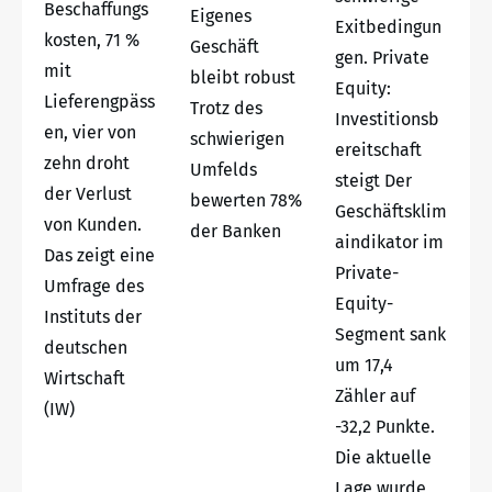
Beschaffungs
Eigenes
Exitbedingun
kosten, 71 %
Geschäft
gen. Private
mit
bleibt robust
Equity:
Lieferengpäss
Trotz des
Investitionsb
en, vier von
schwierigen
ereitschaft
zehn droht
Umfelds
steigt Der
der Verlust
bewerten 78%
Geschäftsklim
von Kunden.
der Banken
aindikator im
Das zeigt eine
Private-
Umfrage des
Equity-
Instituts der
Segment sank
deutschen
um 17,4
Wirtschaft
Zähler auf
(IW)
-32,2 Punkte.
Die aktuelle
Lage wurde