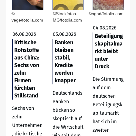
©
©Stockfotos-
©ngad/fotolia.com
vege/fotolia.com
MG/fotolia.com
04.08.2026
06.08.2026
05.08.2026
Beteiligung
Kritische
Banken
skapitalma
Rohstoffe
bleiben
rkt bleibt
aus China:
stabil,
unter
Sechs von
Kredite
Druck
zehn
werden
Die Stimmung
Firmen
knapper
fürchten
auf dem
Deutschlands
Stillstand
deutschen
Banken
Beteiligungsk
Sechs von
blicken so
apitalmarkt
zehn
skeptisch auf
hat sich im
Unternehmen
die Wirtschaft
zweiten
, die kritische
wie seit dem