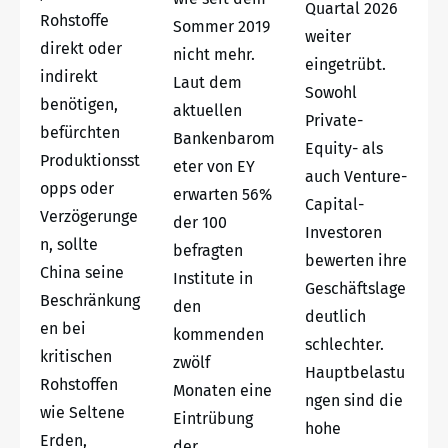
Quartal 2026
Rohstoffe
Sommer 2019
weiter
direkt oder
nicht mehr.
eingetrübt.
indirekt
Laut dem
Sowohl
benötigen,
aktuellen
Private-
befürchten
Bankenbarom
Equity- als
Produktionsst
eter von EY
auch Venture-
opps oder
erwarten 56%
Capital-
Verzögerunge
der 100
Investoren
n, sollte
befragten
bewerten ihre
China seine
Institute in
Geschäftslage
Beschränkung
den
deutlich
en bei
kommenden
schlechter.
kritischen
zwölf
Hauptbelastu
Rohstoffen
Monaten eine
ngen sind die
wie Seltene
Eintrübung
hohe
Erden,
der