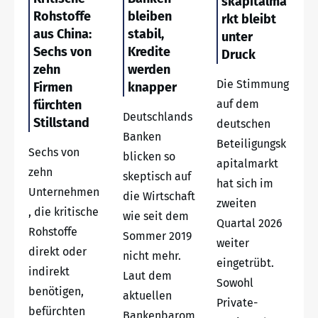
skapitalma
Rohstoffe
bleiben
rkt bleibt
aus China:
stabil,
unter
Sechs von
Kredite
Druck
zehn
werden
Die Stimmung
Firmen
knapper
fürchten
auf dem
Deutschlands
Stillstand
deutschen
Banken
Beteiligungsk
Sechs von
blicken so
apitalmarkt
zehn
skeptisch auf
hat sich im
Unternehmen
die Wirtschaft
zweiten
, die kritische
wie seit dem
Quartal 2026
Rohstoffe
Sommer 2019
weiter
direkt oder
nicht mehr.
eingetrübt.
indirekt
Laut dem
Sowohl
benötigen,
aktuellen
Private-
befürchten
Bankenbarom