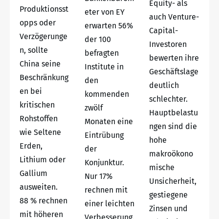
Equity- als
Produktionsst
eter von EY
auch Venture-
opps oder
erwarten 56%
Capital-
Verzögerunge
der 100
Investoren
n, sollte
befragten
bewerten ihre
China seine
Institute in
Geschäftslage
Beschränkung
den
deutlich
en bei
kommenden
schlechter.
kritischen
zwölf
Hauptbelastu
Rohstoffen
Monaten eine
ngen sind die
wie Seltene
Eintrübung
hohe
Erden,
der
makroökono
Lithium oder
Konjunktur.
mische
Gallium
Nur 17%
Unsicherheit,
ausweiten.
rechnen mit
gestiegene
88 % rechnen
einer leichten
Zinsen und
mit höheren
Verbesserung.