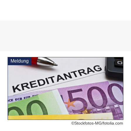
Meldung
©Stockfotos-MG/fotolia.com