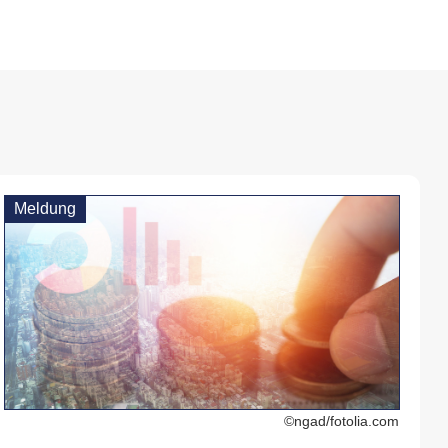
Meldung
©ngad/fotolia.com