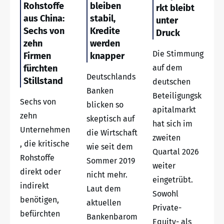
Rohstoffe
bleiben
rkt bleibt
aus China:
stabil,
unter
Sechs von
Kredite
Druck
zehn
werden
Die Stimmung
Firmen
knapper
fürchten
auf dem
Deutschlands
Stillstand
deutschen
Banken
Beteiligungsk
Sechs von
blicken so
apitalmarkt
zehn
skeptisch auf
hat sich im
Unternehmen
die Wirtschaft
zweiten
, die kritische
wie seit dem
Quartal 2026
Rohstoffe
Sommer 2019
weiter
direkt oder
nicht mehr.
eingetrübt.
indirekt
Laut dem
Sowohl
benötigen,
aktuellen
Private-
befürchten
Bankenbarom
Equity- als