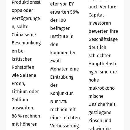
Produktionsst
eter von EY
auch Venture-
opps oder
erwarten 56%
Capital-
Verzögerunge
der 100
Investoren
n, sollte
befragten
bewerten ihre
China seine
Institute in
Geschäftslage
Beschränkung
den
deutlich
en bei
kommenden
schlechter.
kritischen
zwölf
Hauptbelastu
Rohstoffen
Monaten eine
ngen sind die
wie Seltene
Eintrübung
hohe
Erden,
der
makroökono
Lithium oder
Konjunktur.
mische
Gallium
Nur 17%
Unsicherheit,
ausweiten.
rechnen mit
gestiegene
88 % rechnen
einer leichten
Zinsen und
mit höheren
Verbesserung.
schwierige