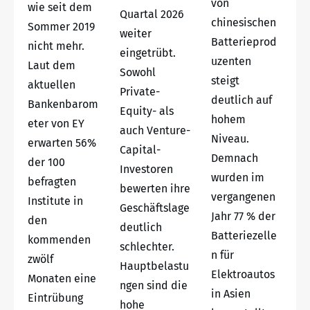
von
wie seit dem
Quartal 2026
chinesischen
Sommer 2019
weiter
Batterieprod
nicht mehr.
eingetrübt.
uzenten
Laut dem
Sowohl
steigt
aktuellen
Private-
deutlich auf
Bankenbarom
Equity- als
hohem
eter von EY
auch Venture-
Niveau.
erwarten 56%
Capital-
Demnach
der 100
Investoren
wurden im
befragten
bewerten ihre
vergangenen
Institute in
Geschäftslage
Jahr 77 % der
den
deutlich
Batteriezelle
kommenden
schlechter.
n für
zwölf
Hauptbelastu
Elektroautos
Monaten eine
ngen sind die
in Asien
Eintrübung
hohe