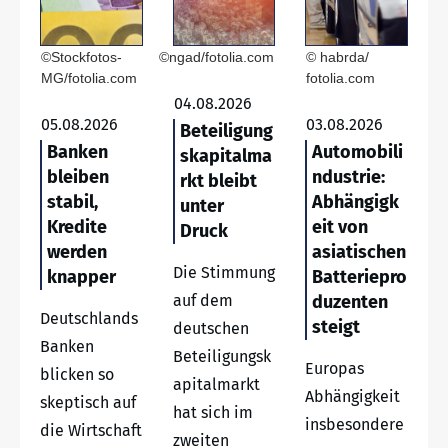
©Stockfotos-
©ngad/fotolia.com
© habrda/
MG/fotolia.com
fotolia.com
04.08.2026
05.08.2026
03.08.2026
Beteiligung
Banken
Automobili
skapitalma
bleiben
ndustrie:
rkt bleibt
stabil,
Abhängigk
unter
Kredite
eit von
Druck
werden
asiatischen
Die Stimmung
knapper
Batteriepro
auf dem
duzenten
Deutschlands
steigt
deutschen
Banken
Beteiligungsk
Europas
blicken so
apitalmarkt
Abhängigkeit
skeptisch auf
hat sich im
insbesondere
die Wirtschaft
zweiten