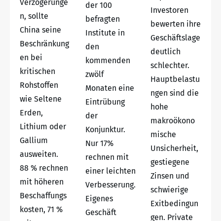
Verzögerunge
der 100
Investoren
n, sollte
befragten
bewerten ihre
China seine
Institute in
Geschäftslage
Beschränkung
den
deutlich
en bei
kommenden
schlechter.
kritischen
zwölf
Hauptbelastu
Rohstoffen
Monaten eine
ngen sind die
wie Seltene
Eintrübung
hohe
Erden,
der
makroökono
Lithium oder
Konjunktur.
mische
Gallium
Nur 17%
Unsicherheit,
ausweiten.
rechnen mit
gestiegene
88 % rechnen
einer leichten
Zinsen und
mit höheren
Verbesserung.
schwierige
Beschaffungs
Eigenes
Exitbedingun
kosten, 71 %
Geschäft
gen. Private