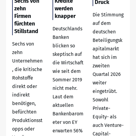
Sechs von
Kredite
Druck
zehn
werden
Die Stimmung
Firmen
knapper
fürchten
auf dem
Deutschlands
Stillstand
deutschen
Banken
Beteiligungsk
Sechs von
blicken so
apitalmarkt
zehn
skeptisch auf
hat sich im
Unternehmen
die Wirtschaft
zweiten
, die kritische
wie seit dem
Quartal 2026
Rohstoffe
Sommer 2019
weiter
direkt oder
nicht mehr.
eingetrübt.
indirekt
Laut dem
Sowohl
benötigen,
aktuellen
Private-
befürchten
Bankenbarom
Equity- als
Produktionsst
eter von EY
auch Venture-
opps oder
erwarten 56%
Capital-