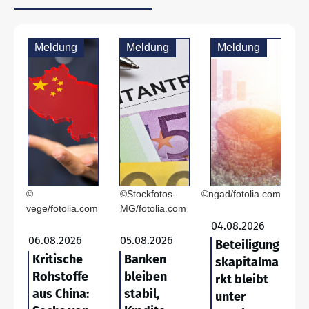
Meldung
Meldung
Meldung
©
©Stockfotos-
©ngad/fotolia.com
vege/fotolia.com
MG/fotolia.com
04.08.2026
06.08.2026
05.08.2026
Beteiligung
Kritische
Banken
skapitalma
Rohstoffe
bleiben
rkt bleibt
aus China:
stabil,
unter