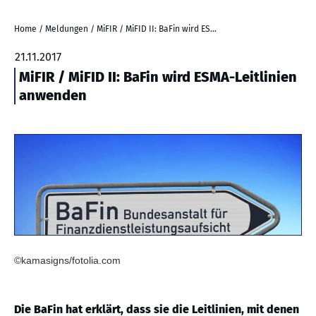
Home
/
Meldungen
/
MiFIR / MiFID II: BaFin wird ESMA-Leitlinien anwenden
21.11.2017
MiFIR / MiFID II: BaFin wird ESMA-Leitlinien
anwenden
©kamasigns/fotolia.com
Die BaFin hat erklärt, dass sie die Leitlinien, mit denen