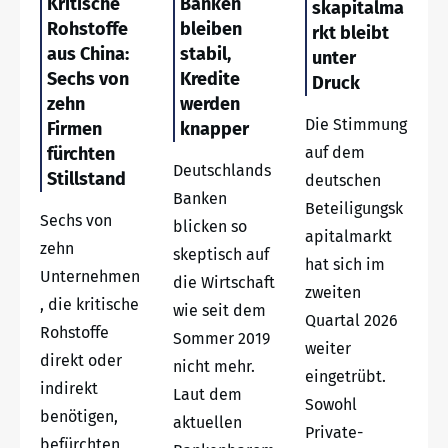
Kritische
Banken
skapitalma
Rohstoffe
bleiben
rkt bleibt
aus China:
stabil,
unter
Sechs von
Kredite
Druck
zehn
werden
Die Stimmung
Firmen
knapper
fürchten
auf dem
Deutschlands
Stillstand
deutschen
Banken
Beteiligungsk
Sechs von
blicken so
apitalmarkt
zehn
skeptisch auf
hat sich im
Unternehmen
die Wirtschaft
zweiten
, die kritische
wie seit dem
Quartal 2026
Rohstoffe
Sommer 2019
weiter
direkt oder
nicht mehr.
eingetrübt.
indirekt
Laut dem
Sowohl
benötigen,
aktuellen
Private-
befürchten