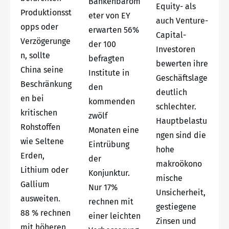
Bankenbarom
Equity- als
Produktionsst
eter von EY
auch Venture-
opps oder
erwarten 56%
Capital-
Verzögerunge
der 100
Investoren
n, sollte
befragten
bewerten ihre
China seine
Institute in
Geschäftslage
Beschränkung
den
deutlich
en bei
kommenden
schlechter.
kritischen
zwölf
Hauptbelastu
Rohstoffen
Monaten eine
ngen sind die
wie Seltene
Eintrübung
hohe
Erden,
der
makroökono
Lithium oder
Konjunktur.
mische
Gallium
Nur 17%
Unsicherheit,
ausweiten.
rechnen mit
gestiegene
88 % rechnen
einer leichten
Zinsen und
mit höheren