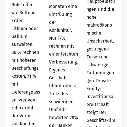
Hauptbelastu
Rohstoffen
Monaten eine
ngen sind die
wie Seltene
Eintrübung
hohe
Erden,
der
makroökono
Lithium oder
Konjunktur.
mische
Gallium
Nur 17%
Unsicherheit,
ausweiten.
rechnen mit
gestiegene
88 % rechnen
einer leichten
Zinsen und
mit höheren
Verbesserung.
schwierige
Beschaffungs
Eigenes
Exitbedingun
kosten, 71 %
Geschäft
gen. Private
mit
bleibt robust
Equity:
Lieferengpäss
Trotz des
Investitionsb
en, vier von
schwierigen
ereitschaft
zehn droht
Umfelds
steigt Der
der Verlust
bewerten 78%
Geschäftsklim
von Kunden.
der Banken