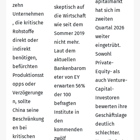
apitalmarkt
zehn
skeptisch auf
hat sich im
Unternehmen
die Wirtschaft
zweiten
, die kritische
wie seit dem
Quartal 2026
Rohstoffe
Sommer 2019
weiter
direkt oder
nicht mehr.
eingetrübt.
indirekt
Laut dem
Sowohl
benötigen,
aktuellen
Private-
befürchten
Bankenbarom
Equity- als
Produktionsst
eter von EY
auch Venture-
opps oder
erwarten 56%
Capital-
Verzögerunge
der 100
Investoren
n, sollte
befragten
bewerten ihre
China seine
Institute in
Geschäftslage
Beschränkung
den
deutlich
en bei
kommenden
schlechter.
kritischen
zwölf