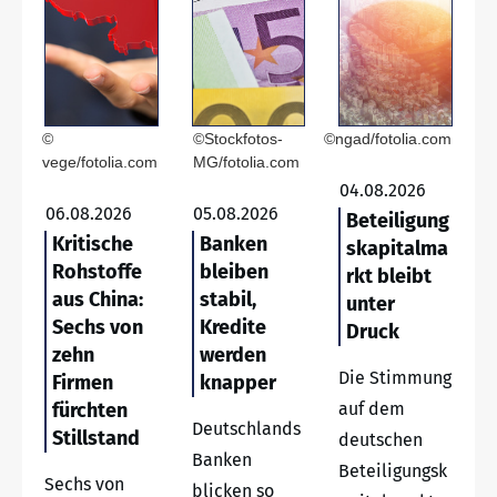
©
©Stockfotos-
©ngad/fotolia.com
vege/fotolia.com
MG/fotolia.com
04.08.2026
06.08.2026
05.08.2026
Beteiligung
Kritische
Banken
skapitalma
Rohstoffe
bleiben
rkt bleibt
aus China:
stabil,
unter
Sechs von
Kredite
Druck
zehn
werden
Die Stimmung
Firmen
knapper
fürchten
auf dem
Deutschlands
Stillstand
deutschen
Banken
Beteiligungsk
Sechs von
blicken so