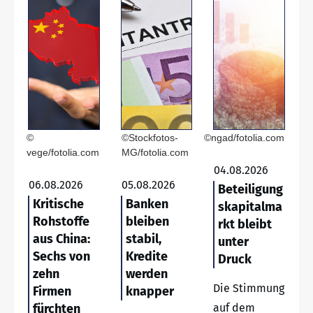
©
©Stockfotos-
©ngad/fotolia.com
vege/fotolia.com
MG/fotolia.com
04.08.2026
06.08.2026
05.08.2026
Beteiligung
Kritische
Banken
skapitalma
Rohstoffe
bleiben
rkt bleibt
aus China:
stabil,
unter
Sechs von
Kredite
Druck
zehn
werden
Die Stimmung
Firmen
knapper
fürchten
auf dem