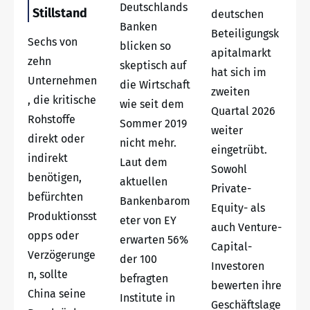
Deutschlands
Stillstand
deutschen
Banken
Beteiligungsk
Sechs von
blicken so
apitalmarkt
zehn
skeptisch auf
hat sich im
Unternehmen
die Wirtschaft
zweiten
, die kritische
wie seit dem
Quartal 2026
Rohstoffe
Sommer 2019
weiter
direkt oder
nicht mehr.
eingetrübt.
indirekt
Laut dem
Sowohl
benötigen,
aktuellen
Private-
befürchten
Bankenbarom
Equity- als
Produktionsst
eter von EY
auch Venture-
opps oder
erwarten 56%
Capital-
Verzögerunge
der 100
Investoren
n, sollte
befragten
bewerten ihre
China seine
Institute in
Geschäftslage