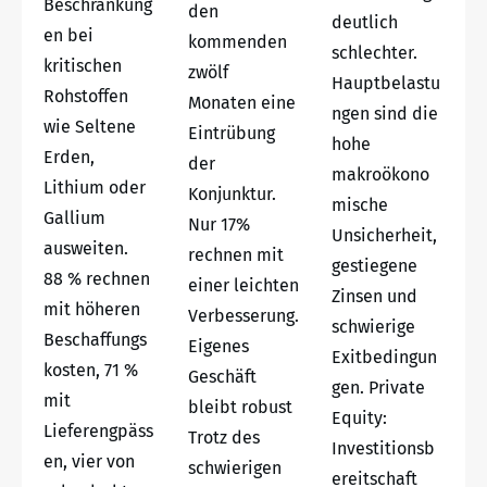
Beschränkung
den
deutlich
en bei
kommenden
schlechter.
kritischen
zwölf
Hauptbelastu
Rohstoffen
Monaten eine
ngen sind die
wie Seltene
Eintrübung
hohe
Erden,
der
makroökono
Lithium oder
Konjunktur.
mische
Gallium
Nur 17%
Unsicherheit,
ausweiten.
rechnen mit
gestiegene
88 % rechnen
einer leichten
Zinsen und
mit höheren
Verbesserung.
schwierige
Beschaffungs
Eigenes
Exitbedingun
kosten, 71 %
Geschäft
gen. Private
mit
bleibt robust
Equity:
Lieferengpäss
Trotz des
Investitionsb
en, vier von
schwierigen
ereitschaft