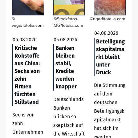
©
©Stockfotos-
©ngad/fotolia.com
vege/fotolia.com
MG/fotolia.com
04.08.2026
06.08.2026
05.08.2026
Beteiligung
Kritische
Banken
skapitalma
Rohstoffe
bleiben
rkt bleibt
aus China:
stabil,
unter
Sechs von
Kredite
Druck
zehn
werden
Die Stimmung
Firmen
knapper
fürchten
auf dem
Deutschlands
Stillstand
deutschen
Banken
Beteiligungsk
Sechs von
blicken so
apitalmarkt
zehn
skeptisch auf
hat sich im
Unternehmen
die Wirtschaft
zweiten