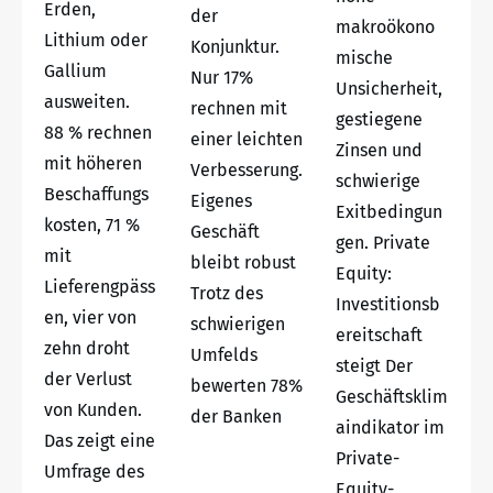
Erden,
der
makroökono
Lithium oder
Konjunktur.
mische
Gallium
Nur 17%
Unsicherheit,
ausweiten.
rechnen mit
gestiegene
88 % rechnen
einer leichten
Zinsen und
mit höheren
Verbesserung.
schwierige
Beschaffungs
Eigenes
Exitbedingun
kosten, 71 %
Geschäft
gen. Private
mit
bleibt robust
Equity:
Lieferengpäss
Trotz des
Investitionsb
en, vier von
schwierigen
ereitschaft
zehn droht
Umfelds
steigt Der
der Verlust
bewerten 78%
Geschäftsklim
von Kunden.
der Banken
aindikator im
Das zeigt eine
Private-
Umfrage des
Equity-