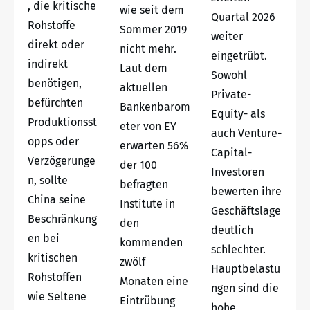
, die kritische
wie seit dem
Quartal 2026
Rohstoffe
Sommer 2019
weiter
direkt oder
nicht mehr.
eingetrübt.
indirekt
Laut dem
Sowohl
benötigen,
aktuellen
Private-
befürchten
Bankenbarom
Equity- als
Produktionsst
eter von EY
auch Venture-
opps oder
erwarten 56%
Capital-
Verzögerunge
der 100
Investoren
n, sollte
befragten
bewerten ihre
China seine
Institute in
Geschäftslage
Beschränkung
den
deutlich
en bei
kommenden
schlechter.
kritischen
zwölf
Hauptbelastu
Rohstoffen
Monaten eine
ngen sind die
wie Seltene
Eintrübung
hohe