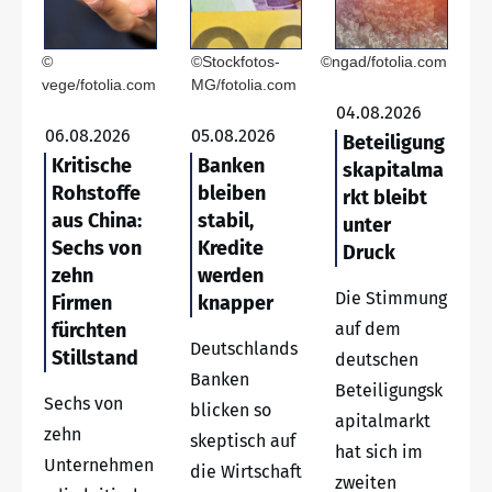
©
©Stockfotos-
©ngad/fotolia.com
vege/fotolia.com
MG/fotolia.com
04.08.2026
06.08.2026
05.08.2026
Beteiligung
Kritische
Banken
skapitalma
Rohstoffe
bleiben
rkt bleibt
aus China:
stabil,
unter
Sechs von
Kredite
Druck
zehn
werden
Die Stimmung
Firmen
knapper
fürchten
auf dem
Deutschlands
Stillstand
deutschen
Banken
Beteiligungsk
Sechs von
blicken so
apitalmarkt
zehn
skeptisch auf
hat sich im
Unternehmen
die Wirtschaft
zweiten