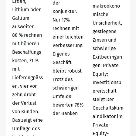
Erden,
der
makroökono
Lithium oder
Konjunktur.
mische
Gallium
Nur 17%
Unsicherheit,
ausweiten.
rechnen mit
gestiegene
88 % rechnen
einer leichten
Zinsen und
mit höheren
Verbesserung.
schwierige
Beschaffungs
Eigenes
Exitbedingun
kosten, 71 %
Geschäft
gen. Private
mit
bleibt robust
Equity:
Lieferengpäss
Trotz des
Investitionsb
en, vier von
schwierigen
ereitschaft
zehn droht
Umfelds
steigt Der
der Verlust
bewerten 78%
Geschäftsklim
von Kunden.
der Banken
aindikator im
Das zeigt eine
Private-
Umfrage des
Equity-