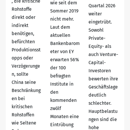
, die kritische
wie seit dem
Quartal 2026
Rohstoffe
Sommer 2019
weiter
direkt oder
nicht mehr.
eingetrübt.
indirekt
Laut dem
Sowohl
benötigen,
aktuellen
Private-
befürchten
Bankenbarom
Equity- als
Produktionsst
eter von EY
auch Venture-
opps oder
erwarten 56%
Capital-
Verzögerunge
der 100
Investoren
n, sollte
befragten
bewerten ihre
China seine
Institute in
Geschäftslage
Beschränkung
den
deutlich
en bei
kommenden
schlechter.
kritischen
zwölf
Hauptbelastu
Rohstoffen
Monaten eine
ngen sind die
wie Seltene
Eintrübung
hohe