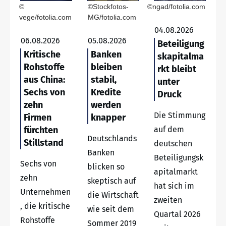
©
©Stockfotos-
©ngad/fotolia.com
vege/fotolia.com
MG/fotolia.com
04.08.2026
06.08.2026
05.08.2026
Beteiligung
Kritische
Banken
skapitalma
Rohstoffe
bleiben
rkt bleibt
aus China:
stabil,
unter
Sechs von
Kredite
Druck
zehn
werden
Die Stimmung
Firmen
knapper
fürchten
auf dem
Deutschlands
Stillstand
deutschen
Banken
Beteiligungsk
Sechs von
blicken so
apitalmarkt
zehn
skeptisch auf
hat sich im
Unternehmen
die Wirtschaft
zweiten
, die kritische
wie seit dem
Quartal 2026
Rohstoffe
Sommer 2019