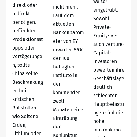
weiter
direkt oder
nicht mehr.
eingetrübt.
indirekt
Laut dem
Sowohl
benötigen,
aktuellen
Private-
befürchten
Bankenbarom
Equity- als
Produktionsst
eter von EY
auch Venture-
opps oder
erwarten 56%
Capital-
Verzögerunge
der 100
Investoren
n, sollte
befragten
bewerten ihre
China seine
Institute in
Geschäftslage
Beschränkung
den
deutlich
en bei
kommenden
schlechter.
kritischen
zwölf
Hauptbelastu
Rohstoffen
Monaten eine
ngen sind die
wie Seltene
Eintrübung
hohe
Erden,
der
makroökono
Lithium oder
Konjunktur.