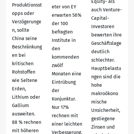
Equity- als
Produktionsst
eter von EY
auch Venture-
opps oder
erwarten 56%
Capital-
Verzögerunge
der 100
Investoren
n, sollte
befragten
bewerten ihre
China seine
Institute in
Geschäftslage
Beschränkung
den
deutlich
en bei
kommenden
schlechter.
kritischen
zwölf
Hauptbelastu
Rohstoffen
Monaten eine
ngen sind die
wie Seltene
Eintrübung
hohe
Erden,
der
makroökono
Lithium oder
Konjunktur.
mische
Gallium
Nur 17%
Unsicherheit,
ausweiten.
rechnen mit
gestiegene
88 % rechnen
einer leichten
Zinsen und
mit höheren
Verbesserung.