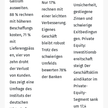
Gallium
Nur 17%
Unsicherheit,
ausweiten.
rechnen mit
gestiegene
88 % rechnen
einer leichten
Zinsen und
mit höheren
Verbesserung.
schwierige
Beschaffungs
Eigenes
Exitbedingun
kosten, 71 %
Geschäft
gen. Private
mit
bleibt robust
Equity:
Lieferengpäss
Trotz des
Investitionsb
en, vier von
schwierigen
ereitschaft
zehn droht
Umfelds
steigt Der
der Verlust
bewerten 78%
Geschäftsklim
von Kunden.
der Banken
aindikator im
Das zeigt eine
Private-
Umfrage des
Equity-
Instituts der
Segment sank
deutschen
um 17,4