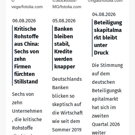
©
©Stockfotos-
©ngad/fotolia.com
vege/fotolia.com
MG/fotolia.com
04.08.2026
06.08.2026
05.08.2026
Beteiligung
Kritische
Banken
skapitalma
Rohstoffe
bleiben
rkt bleibt
aus China:
stabil,
unter
Sechs von
Kredite
Druck
zehn
werden
Die Stimmung
Firmen
knapper
fürchten
auf dem
Deutschlands
Stillstand
deutschen
Banken
Beteiligungsk
Sechs von
blicken so
apitalmarkt
zehn
skeptisch auf
hat sich im
Unternehmen
die Wirtschaft
zweiten
, die kritische
wie seit dem
Quartal 2026
Rohstoffe
Sommer 2019
weiter