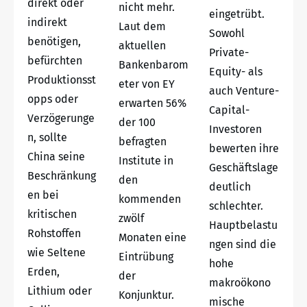
direkt oder
nicht mehr.
eingetrübt.
indirekt
Laut dem
Sowohl
benötigen,
aktuellen
Private-
befürchten
Bankenbarom
Equity- als
Produktionsst
eter von EY
auch Venture-
opps oder
erwarten 56%
Capital-
Verzögerunge
der 100
Investoren
n, sollte
befragten
bewerten ihre
China seine
Institute in
Geschäftslage
Beschränkung
den
deutlich
en bei
kommenden
schlechter.
kritischen
zwölf
Hauptbelastu
Rohstoffen
Monaten eine
ngen sind die
wie Seltene
Eintrübung
hohe
Erden,
der
makroökono
Lithium oder
Konjunktur.
mische