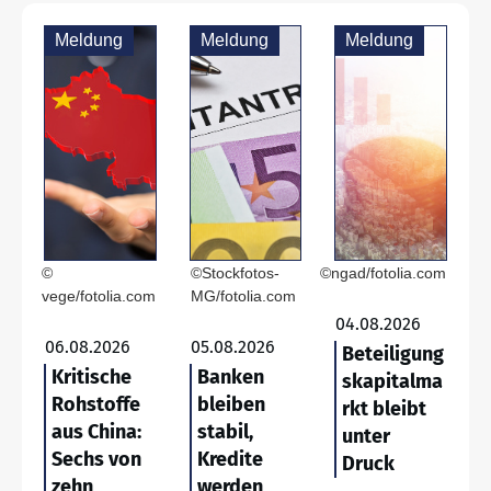
Meldung
Meldung
Meldung
©
©Stockfotos-
©ngad/fotolia.com
vege/fotolia.com
MG/fotolia.com
04.08.2026
06.08.2026
05.08.2026
Beteiligung
Kritische
Banken
skapitalma
Rohstoffe
bleiben
rkt bleibt
aus China:
stabil,
unter
Sechs von
Kredite
Druck
zehn
werden