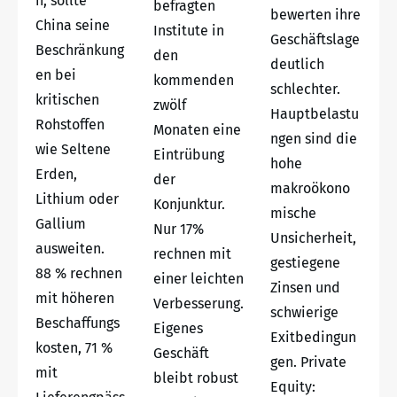
n, sollte
befragten
bewerten ihre
China seine
Institute in
Geschäftslage
Beschränkung
den
deutlich
en bei
kommenden
schlechter.
kritischen
zwölf
Hauptbelastu
Rohstoffen
Monaten eine
ngen sind die
wie Seltene
Eintrübung
hohe
Erden,
der
makroökono
Lithium oder
Konjunktur.
mische
Gallium
Nur 17%
Unsicherheit,
ausweiten.
rechnen mit
gestiegene
88 % rechnen
einer leichten
Zinsen und
mit höheren
Verbesserung.
schwierige
Beschaffungs
Eigenes
Exitbedingun
kosten, 71 %
Geschäft
gen. Private
mit
bleibt robust
Equity: