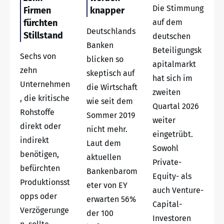
Die Stimmung
Firmen
knapper
fürchten
auf dem
Deutschlands
Stillstand
deutschen
Banken
Beteiligungsk
Sechs von
blicken so
apitalmarkt
zehn
skeptisch auf
hat sich im
Unternehmen
die Wirtschaft
zweiten
, die kritische
wie seit dem
Quartal 2026
Rohstoffe
Sommer 2019
weiter
direkt oder
nicht mehr.
eingetrübt.
indirekt
Laut dem
Sowohl
benötigen,
aktuellen
Private-
befürchten
Bankenbarom
Equity- als
Produktionsst
eter von EY
auch Venture-
opps oder
erwarten 56%
Capital-
Verzögerunge
der 100
Investoren