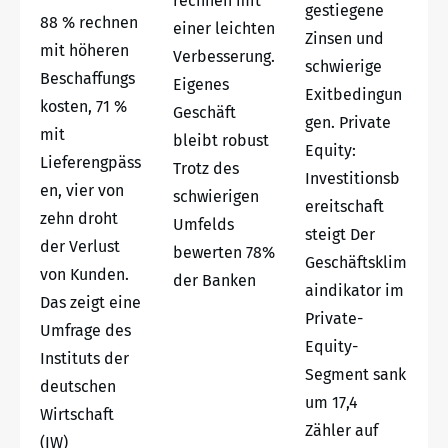
rechnen mit
gestiegene
88 % rechnen
einer leichten
Zinsen und
mit höheren
Verbesserung.
schwierige
Beschaffungs
Eigenes
Exitbedingun
kosten, 71 %
Geschäft
gen. Private
mit
bleibt robust
Equity:
Lieferengpäss
Trotz des
Investitionsb
en, vier von
schwierigen
ereitschaft
zehn droht
Umfelds
steigt Der
der Verlust
bewerten 78%
Geschäftsklim
von Kunden.
der Banken
aindikator im
Das zeigt eine
Private-
Umfrage des
Equity-
Instituts der
Segment sank
deutschen
um 17,4
Wirtschaft
Zähler auf
(IW)