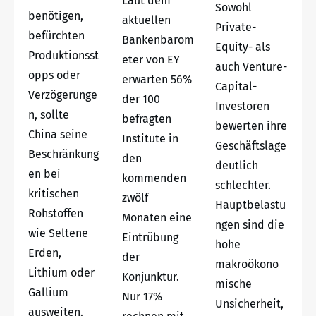
Laut dem
Sowohl
benötigen,
aktuellen
Private-
befürchten
Bankenbarom
Equity- als
Produktionsst
eter von EY
auch Venture-
opps oder
erwarten 56%
Capital-
Verzögerunge
der 100
Investoren
n, sollte
befragten
bewerten ihre
China seine
Institute in
Geschäftslage
Beschränkung
den
deutlich
en bei
kommenden
schlechter.
kritischen
zwölf
Hauptbelastu
Rohstoffen
Monaten eine
ngen sind die
wie Seltene
Eintrübung
hohe
Erden,
der
makroökono
Lithium oder
Konjunktur.
mische
Gallium
Nur 17%
Unsicherheit,
ausweiten.