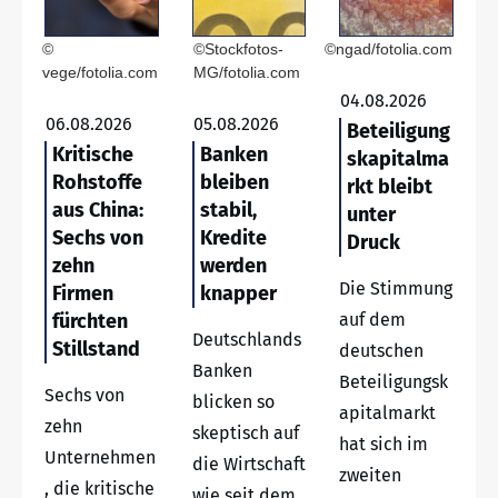
©
©Stockfotos-
©ngad/fotolia.com
vege/fotolia.com
MG/fotolia.com
04.08.2026
06.08.2026
05.08.2026
Beteiligung
Kritische
Banken
skapitalma
Rohstoffe
bleiben
rkt bleibt
aus China:
stabil,
unter
Sechs von
Kredite
Druck
zehn
werden
Die Stimmung
Firmen
knapper
fürchten
auf dem
Deutschlands
Stillstand
deutschen
Banken
Beteiligungsk
Sechs von
blicken so
apitalmarkt
zehn
skeptisch auf
hat sich im
Unternehmen
die Wirtschaft
zweiten
, die kritische
wie seit dem