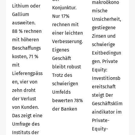
makroökono
Lithium oder
Konjunktur.
mische
Gallium
Nur 17%
Unsicherheit,
ausweiten.
rechnen mit
gestiegene
88 % rechnen
einer leichten
Zinsen und
mit höheren
Verbesserung.
schwierige
Beschaffungs
Eigenes
Exitbedingun
kosten, 71 %
Geschäft
gen. Private
mit
bleibt robust
Equity:
Lieferengpäss
Trotz des
Investitionsb
en, vier von
schwierigen
ereitschaft
zehn droht
Umfelds
steigt Der
der Verlust
bewerten 78%
Geschäftsklim
von Kunden.
der Banken
aindikator im
Das zeigt eine
Private-
Umfrage des
Equity-
Instituts der