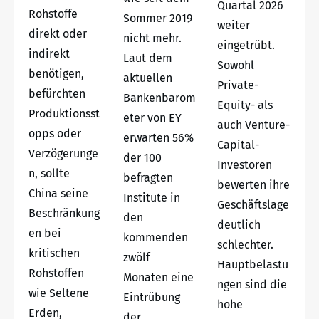
Quartal 2026
Rohstoffe
Sommer 2019
weiter
direkt oder
nicht mehr.
eingetrübt.
indirekt
Laut dem
Sowohl
benötigen,
aktuellen
Private-
befürchten
Bankenbarom
Equity- als
Produktionsst
eter von EY
auch Venture-
opps oder
erwarten 56%
Capital-
Verzögerunge
der 100
Investoren
n, sollte
befragten
bewerten ihre
China seine
Institute in
Geschäftslage
Beschränkung
den
deutlich
en bei
kommenden
schlechter.
kritischen
zwölf
Hauptbelastu
Rohstoffen
Monaten eine
ngen sind die
wie Seltene
Eintrübung
hohe
Erden,
der