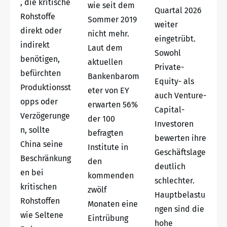
, die kritische
wie seit dem
Quartal 2026
Rohstoffe
Sommer 2019
weiter
direkt oder
nicht mehr.
eingetrübt.
indirekt
Laut dem
Sowohl
benötigen,
aktuellen
Private-
befürchten
Bankenbarom
Equity- als
Produktionsst
eter von EY
auch Venture-
opps oder
erwarten 56%
Capital-
Verzögerunge
der 100
Investoren
n, sollte
befragten
bewerten ihre
China seine
Institute in
Geschäftslage
Beschränkung
den
deutlich
en bei
kommenden
schlechter.
kritischen
zwölf
Hauptbelastu
Rohstoffen
Monaten eine
ngen sind die
wie Seltene
Eintrübung
hohe