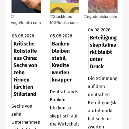
©
©Stockfotos-
©ngad/fotolia.com
vege/fotolia.com
MG/fotolia.com
04.08.2026
06.08.2026
05.08.2026
Beteiligung
Kritische
Banken
skapitalma
Rohstoffe
bleiben
rkt bleibt
aus China:
stabil,
unter
Sechs von
Kredite
Druck
zehn
werden
Die Stimmung
Firmen
knapper
fürchten
auf dem
Deutschlands
Stillstand
deutschen
Banken
Beteiligungsk
Sechs von
blicken so
apitalmarkt
zehn
skeptisch auf
hat sich im
Unternehmen
die Wirtschaft
zweiten