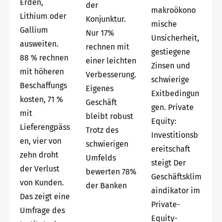
Erden,
der
makroökono
Lithium oder
Konjunktur.
mische
Gallium
Nur 17%
Unsicherheit,
ausweiten.
rechnen mit
gestiegene
88 % rechnen
einer leichten
Zinsen und
mit höheren
Verbesserung.
schwierige
Beschaffungs
Eigenes
Exitbedingun
kosten, 71 %
Geschäft
gen. Private
mit
bleibt robust
Equity:
Lieferengpäss
Trotz des
Investitionsb
en, vier von
schwierigen
ereitschaft
zehn droht
Umfelds
steigt Der
der Verlust
bewerten 78%
Geschäftsklim
von Kunden.
der Banken
aindikator im
Das zeigt eine
Private-
Umfrage des
Equity-