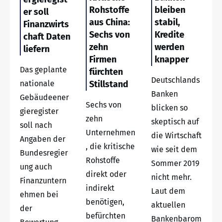
Rohstoffe
bleiben
er soll
aus China:
stabil,
Finanzwirts
Sechs von
Kredite
chaft Daten
zehn
werden
liefern
Firmen
knapper
Das geplante
fürchten
Deutschlands
nationale
Stillstand
Banken
Gebäudeener
Sechs von
blicken so
gieregister
zehn
skeptisch auf
soll nach
Unternehmen
die Wirtschaft
Angaben der
, die kritische
wie seit dem
Bundesregier
Rohstoffe
Sommer 2019
ung auch
direkt oder
nicht mehr.
Finanzuntern
indirekt
Laut dem
ehmen bei
benötigen,
aktuellen
der
befürchten
Bankenbarom