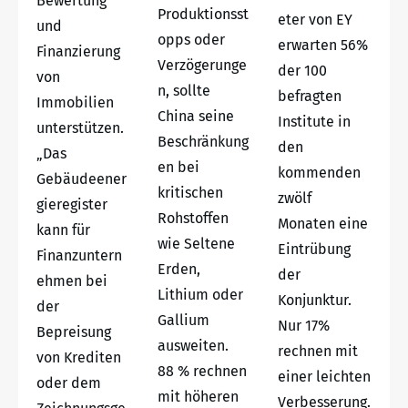
Bewertung
Produktionsst
eter von EY
und
opps oder
erwarten 56%
Finanzierung
Verzögerunge
der 100
von
n, sollte
befragten
Immobilien
China seine
Institute in
unterstützen.
Beschränkung
den
„Das
en bei
kommenden
Gebäudeener
kritischen
zwölf
gieregister
Rohstoffen
Monaten eine
kann für
wie Seltene
Eintrübung
Finanzuntern
Erden,
der
ehmen bei
Lithium oder
Konjunktur.
der
Gallium
Nur 17%
Bepreisung
ausweiten.
rechnen mit
von Krediten
88 % rechnen
einer leichten
oder dem
mit höheren
Verbesserung.