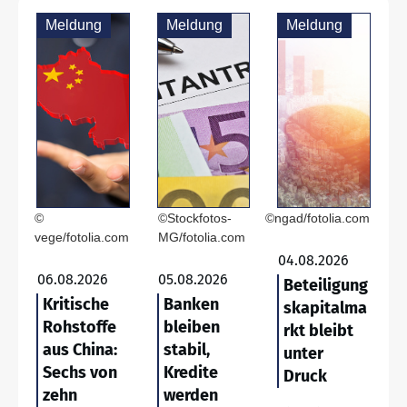
Meldung
Meldung
Meldung
©
©Stockfotos-
©ngad/fotolia.com
vege/fotolia.com
MG/fotolia.com
04.08.2026
06.08.2026
05.08.2026
Beteiligung
Kritische
Banken
skapitalma
Rohstoffe
bleiben
rkt bleibt
aus China:
stabil,
unter
Sechs von
Kredite
Druck
zehn
werden