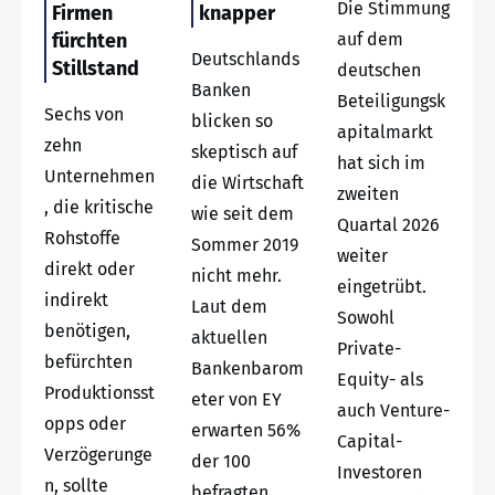
Die Stimmung
Firmen
knapper
fürchten
auf dem
Deutschlands
Stillstand
deutschen
Banken
Beteiligungsk
Sechs von
blicken so
apitalmarkt
zehn
skeptisch auf
hat sich im
Unternehmen
die Wirtschaft
zweiten
, die kritische
wie seit dem
Quartal 2026
Rohstoffe
Sommer 2019
weiter
direkt oder
nicht mehr.
eingetrübt.
indirekt
Laut dem
Sowohl
benötigen,
aktuellen
Private-
befürchten
Bankenbarom
Equity- als
Produktionsst
eter von EY
auch Venture-
opps oder
erwarten 56%
Capital-
Verzögerunge
der 100
Investoren
n, sollte
befragten