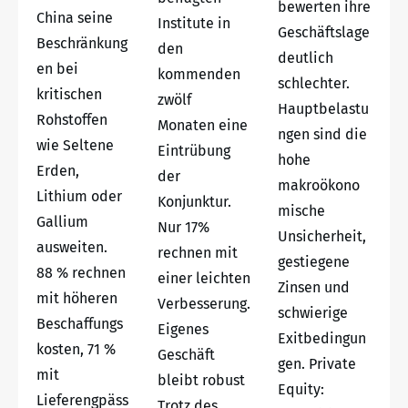
bewerten ihre
China seine
Institute in
Geschäftslage
Beschränkung
den
deutlich
en bei
kommenden
schlechter.
kritischen
zwölf
Hauptbelastu
Rohstoffen
Monaten eine
ngen sind die
wie Seltene
Eintrübung
hohe
Erden,
der
makroökono
Lithium oder
Konjunktur.
mische
Gallium
Nur 17%
Unsicherheit,
ausweiten.
rechnen mit
gestiegene
88 % rechnen
einer leichten
Zinsen und
mit höheren
Verbesserung.
schwierige
Beschaffungs
Eigenes
Exitbedingun
kosten, 71 %
Geschäft
gen. Private
mit
bleibt robust
Equity:
Lieferengpäss
Trotz des