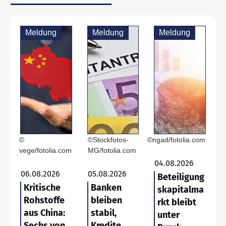
Meldung
Meldung
Meldung
©
©Stockfotos-
©ngad/fotolia.com
vege/fotolia.com
MG/fotolia.com
04.08.2026
06.08.2026
05.08.2026
Beteiligung
Kritische
Banken
skapitalma
Rohstoffe
bleiben
rkt bleibt
aus China:
stabil,
unter
Sechs von
Kredite