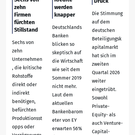
Druck
zehn
werden
Die Stimmung
Firmen
knapper
fürchten
auf dem
Deutschlands
Stillstand
deutschen
Banken
Beteiligungsk
Sechs von
blicken so
apitalmarkt
zehn
skeptisch auf
hat sich im
Unternehmen
die Wirtschaft
zweiten
, die kritische
wie seit dem
Quartal 2026
Rohstoffe
Sommer 2019
weiter
direkt oder
nicht mehr.
eingetrübt.
indirekt
Laut dem
Sowohl
benötigen,
aktuellen
Private-
befürchten
Bankenbarom
Equity- als
Produktionsst
eter von EY
auch Venture-
opps oder
erwarten 56%
Capital-