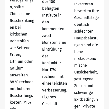
Verzögerunge
der 100
Investoren
n, sollte
befragten
bewerten ihre
China seine
Institute in
Geschäftslage
Beschränkung
den
deutlich
en bei
kommenden
schlechter.
kritischen
zwölf
Hauptbelastu
Rohstoffen
Monaten eine
ngen sind die
wie Seltene
Eintrübung
hohe
Erden,
der
makroökono
Lithium oder
Konjunktur.
mische
Gallium
Nur 17%
Unsicherheit,
ausweiten.
rechnen mit
gestiegene
88 % rechnen
einer leichten
Zinsen und
mit höheren
Verbesserung.
schwierige
Beschaffungs
Eigenes
Exitbedingun
kosten, 71 %
Geschäft
gen. Private