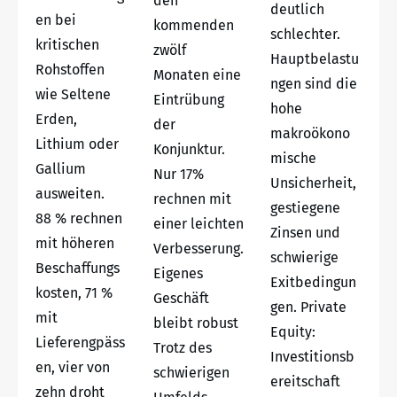
den
deutlich
en bei
kommenden
schlechter.
kritischen
zwölf
Hauptbelastu
Rohstoffen
Monaten eine
ngen sind die
wie Seltene
Eintrübung
hohe
Erden,
der
makroökono
Lithium oder
Konjunktur.
mische
Gallium
Nur 17%
Unsicherheit,
ausweiten.
rechnen mit
gestiegene
88 % rechnen
einer leichten
Zinsen und
mit höheren
Verbesserung.
schwierige
Beschaffungs
Eigenes
Exitbedingun
kosten, 71 %
Geschäft
gen. Private
mit
bleibt robust
Equity:
Lieferengpäss
Trotz des
Investitionsb
en, vier von
schwierigen
ereitschaft
zehn droht