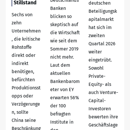
Deutschlands
Stillstand
deutschen
Banken
Beteiligungsk
Sechs von
blicken so
apitalmarkt
zehn
skeptisch auf
hat sich im
Unternehmen
die Wirtschaft
zweiten
, die kritische
wie seit dem
Quartal 2026
Rohstoffe
Sommer 2019
weiter
direkt oder
nicht mehr.
eingetrübt.
indirekt
Laut dem
Sowohl
benötigen,
aktuellen
Private-
befürchten
Bankenbarom
Equity- als
Produktionsst
eter von EY
auch Venture-
opps oder
erwarten 56%
Capital-
Verzögerunge
der 100
Investoren
n, sollte
befragten
bewerten ihre
China seine
Institute in
Geschäftslage
Beschränkung