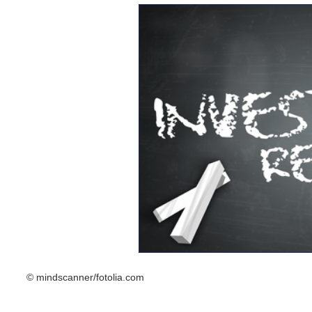
© mindscanner/fotolia.com