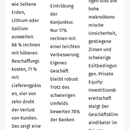
ngen sind die
wie Seltene
Eintrübung
hohe
Erden,
der
makroökono
Lithium oder
Konjunktur.
mische
Gallium
Nur 17%
Unsicherheit,
ausweiten.
rechnen mit
gestiegene
88 % rechnen
einer leichten
Zinsen und
mit höheren
Verbesserung.
schwierige
Beschaffungs
Eigenes
Exitbedingun
kosten, 71 %
Geschäft
gen. Private
mit
bleibt robust
Equity:
Lieferengpäss
Trotz des
Investitionsb
en, vier von
schwierigen
ereitschaft
zehn droht
Umfelds
steigt Der
der Verlust
bewerten 78%
Geschäftsklim
von Kunden.
der Banken
aindikator im
Das zeigt eine