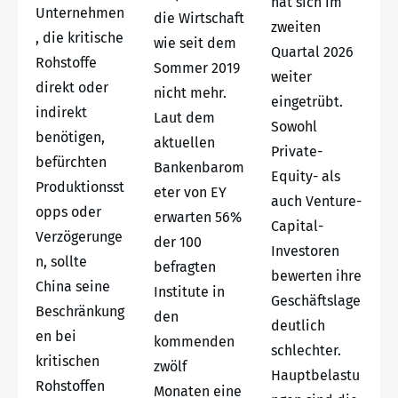
hat sich im
Unternehmen
die Wirtschaft
zweiten
, die kritische
wie seit dem
Quartal 2026
Rohstoffe
Sommer 2019
weiter
direkt oder
nicht mehr.
eingetrübt.
indirekt
Laut dem
Sowohl
benötigen,
aktuellen
Private-
befürchten
Bankenbarom
Equity- als
Produktionsst
eter von EY
auch Venture-
opps oder
erwarten 56%
Capital-
Verzögerunge
der 100
Investoren
n, sollte
befragten
bewerten ihre
China seine
Institute in
Geschäftslage
Beschränkung
den
deutlich
en bei
kommenden
schlechter.
kritischen
zwölf
Hauptbelastu
Rohstoffen
Monaten eine