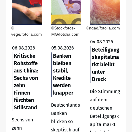
©
©Stockfotos-
©ngad/fotolia.com
vege/fotolia.com
MG/fotolia.com
04.08.2026
06.08.2026
05.08.2026
Beteiligung
Kritische
Banken
skapitalma
Rohstoffe
bleiben
rkt bleibt
aus China:
stabil,
unter
Sechs von
Kredite
Druck
zehn
werden
Die Stimmung
Firmen
knapper
fürchten
auf dem
Deutschlands
Stillstand
deutschen
Banken
Beteiligungsk
Sechs von
blicken so
apitalmarkt
zehn
skeptisch auf