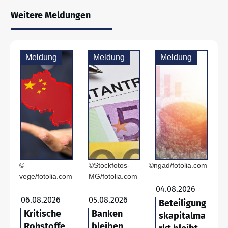
Weitere Meldungen
Meldung
Meldung
Meldung
©
©Stockfotos-
©ngad/fotolia.com
vege/fotolia.com
MG/fotolia.com
04.08.2026
06.08.2026
05.08.2026
Beteiligung
Kritische
Banken
skapitalma
Rohstoffe
bleiben