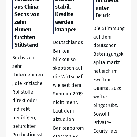
rkt bleibt
aus China:
stabil,
unter
Sechs von
Kredite
Druck
zehn
werden
Die Stimmung
Firmen
knapper
fürchten
auf dem
Deutschlands
Stillstand
deutschen
Banken
Beteiligungsk
Sechs von
blicken so
apitalmarkt
zehn
skeptisch auf
hat sich im
Unternehmen
die Wirtschaft
zweiten
, die kritische
wie seit dem
Quartal 2026
Rohstoffe
Sommer 2019
weiter
direkt oder
nicht mehr.
eingetrübt.
indirekt
Laut dem
Sowohl
benötigen,
aktuellen
Private-
befürchten
Bankenbarom
Equity- als
Produktionsst
eter von EY