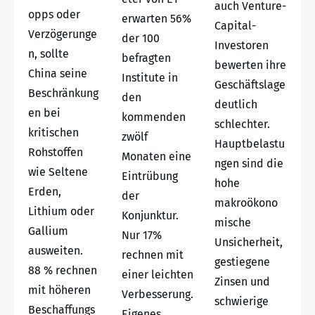
auch Venture-
opps oder
erwarten 56%
Capital-
Verzögerunge
der 100
Investoren
n, sollte
befragten
bewerten ihre
China seine
Institute in
Geschäftslage
Beschränkung
den
deutlich
en bei
kommenden
schlechter.
kritischen
zwölf
Hauptbelastu
Rohstoffen
Monaten eine
ngen sind die
wie Seltene
Eintrübung
hohe
Erden,
der
makroökono
Lithium oder
Konjunktur.
mische
Gallium
Nur 17%
Unsicherheit,
ausweiten.
rechnen mit
gestiegene
88 % rechnen
einer leichten
Zinsen und
mit höheren
Verbesserung.
schwierige
Beschaffungs
Eigenes