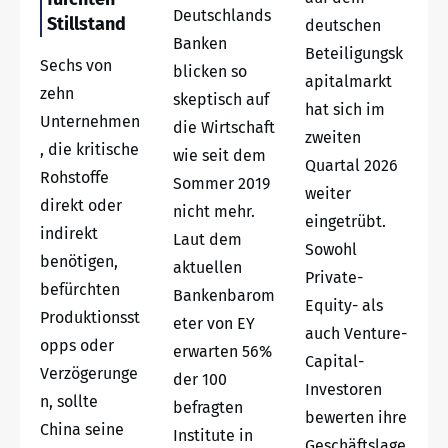
Deutschlands
Stillstand
deutschen
Banken
Beteiligungsk
Sechs von
blicken so
apitalmarkt
zehn
skeptisch auf
hat sich im
Unternehmen
die Wirtschaft
zweiten
, die kritische
wie seit dem
Quartal 2026
Rohstoffe
Sommer 2019
weiter
direkt oder
nicht mehr.
eingetrübt.
indirekt
Laut dem
Sowohl
benötigen,
aktuellen
Private-
befürchten
Bankenbarom
Equity- als
Produktionsst
eter von EY
auch Venture-
opps oder
erwarten 56%
Capital-
Verzögerunge
der 100
Investoren
n, sollte
befragten
bewerten ihre
China seine
Institute in
Geschäftslage