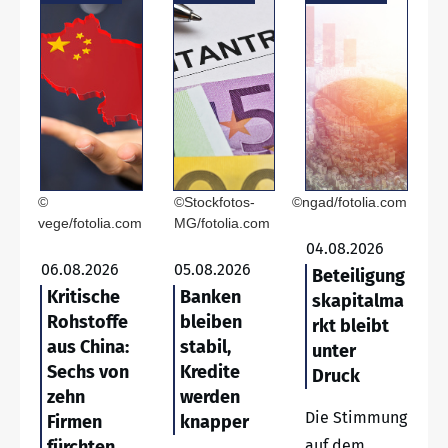
©
©Stockfotos-
©ngad/fotolia.com
vege/fotolia.com
MG/fotolia.com
04.08.2026
06.08.2026
05.08.2026
Beteiligung
Kritische
Banken
skapitalma
Rohstoffe
bleiben
rkt bleibt
aus China:
stabil,
unter
Sechs von
Kredite
Druck
zehn
werden
Die Stimmung
Firmen
knapper
fürchten
auf dem