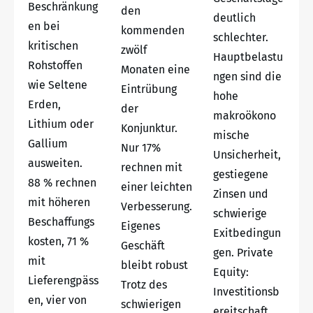
Beschränkung
den
deutlich
en bei
kommenden
schlechter.
kritischen
zwölf
Hauptbelastu
Rohstoffen
Monaten eine
ngen sind die
wie Seltene
Eintrübung
hohe
Erden,
der
makroökono
Lithium oder
Konjunktur.
mische
Gallium
Nur 17%
Unsicherheit,
ausweiten.
rechnen mit
gestiegene
88 % rechnen
einer leichten
Zinsen und
mit höheren
Verbesserung.
schwierige
Beschaffungs
Eigenes
Exitbedingun
kosten, 71 %
Geschäft
gen. Private
mit
bleibt robust
Equity:
Lieferengpäss
Trotz des
Investitionsb
en, vier von
schwierigen
ereitschaft