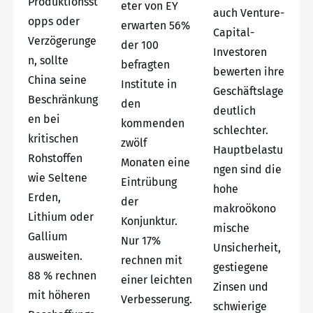
Produktionsst
eter von EY
auch Venture-
opps oder
erwarten 56%
Capital-
Verzögerunge
der 100
Investoren
n, sollte
befragten
bewerten ihre
China seine
Institute in
Geschäftslage
Beschränkung
den
deutlich
en bei
kommenden
schlechter.
kritischen
zwölf
Hauptbelastu
Rohstoffen
Monaten eine
ngen sind die
wie Seltene
Eintrübung
hohe
Erden,
der
makroökono
Lithium oder
Konjunktur.
mische
Gallium
Nur 17%
Unsicherheit,
ausweiten.
rechnen mit
gestiegene
88 % rechnen
einer leichten
Zinsen und
mit höheren
Verbesserung.
schwierige