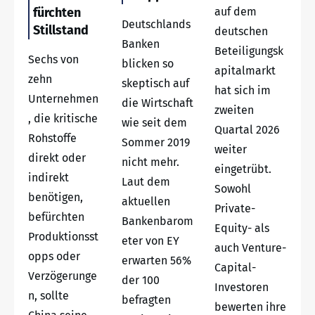
fürchten
auf dem
Deutschlands
Stillstand
deutschen
Banken
Beteiligungsk
Sechs von
blicken so
apitalmarkt
zehn
skeptisch auf
hat sich im
Unternehmen
die Wirtschaft
zweiten
, die kritische
wie seit dem
Quartal 2026
Rohstoffe
Sommer 2019
weiter
direkt oder
nicht mehr.
eingetrübt.
indirekt
Laut dem
Sowohl
benötigen,
aktuellen
Private-
befürchten
Bankenbarom
Equity- als
Produktionsst
eter von EY
auch Venture-
opps oder
erwarten 56%
Capital-
Verzögerunge
der 100
Investoren
n, sollte
befragten
bewerten ihre