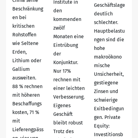
China seine
Institute in
Geschäftslage
Beschränkung
den
deutlich
en bei
kommenden
schlechter.
kritischen
zwölf
Hauptbelastu
Rohstoffen
Monaten eine
ngen sind die
wie Seltene
Eintrübung
hohe
Erden,
der
makroökono
Lithium oder
Konjunktur.
mische
Gallium
Nur 17%
Unsicherheit,
ausweiten.
rechnen mit
gestiegene
88 % rechnen
einer leichten
Zinsen und
mit höheren
Verbesserung.
schwierige
Beschaffungs
Eigenes
Exitbedingun
kosten, 71 %
Geschäft
gen. Private
mit
bleibt robust
Equity:
Lieferengpäss
Trotz des
Investitionsb