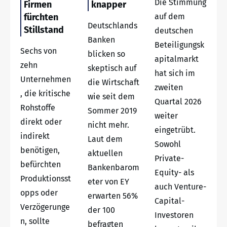
Die Stimmung
Firmen
knapper
fürchten
auf dem
Deutschlands
Stillstand
deutschen
Banken
Beteiligungsk
Sechs von
blicken so
apitalmarkt
zehn
skeptisch auf
hat sich im
Unternehmen
die Wirtschaft
zweiten
, die kritische
wie seit dem
Quartal 2026
Rohstoffe
Sommer 2019
weiter
direkt oder
nicht mehr.
eingetrübt.
indirekt
Laut dem
Sowohl
benötigen,
aktuellen
Private-
befürchten
Bankenbarom
Equity- als
Produktionsst
eter von EY
auch Venture-
opps oder
erwarten 56%
Capital-
Verzögerunge
der 100
Investoren
n, sollte
befragten