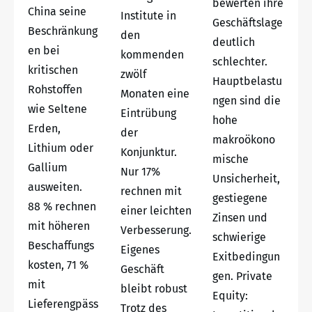
bewerten ihre
China seine
Institute in
Geschäftslage
Beschränkung
den
deutlich
en bei
kommenden
schlechter.
kritischen
zwölf
Hauptbelastu
Rohstoffen
Monaten eine
ngen sind die
wie Seltene
Eintrübung
hohe
Erden,
der
makroökono
Lithium oder
Konjunktur.
mische
Gallium
Nur 17%
Unsicherheit,
ausweiten.
rechnen mit
gestiegene
88 % rechnen
einer leichten
Zinsen und
mit höheren
Verbesserung.
schwierige
Beschaffungs
Eigenes
Exitbedingun
kosten, 71 %
Geschäft
gen. Private
mit
bleibt robust
Equity:
Lieferengpäss
Trotz des