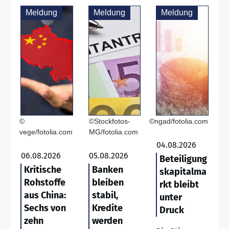
Meldung
Meldung
Meldung
©
©Stockfotos-
©ngad/fotolia.com
vege/fotolia.com
MG/fotolia.com
04.08.2026
06.08.2026
05.08.2026
Beteiligung
Kritische
Banken
skapitalma
Rohstoffe
bleiben
rkt bleibt
aus China:
stabil,
unter
Sechs von
Kredite
Druck
zehn
werden