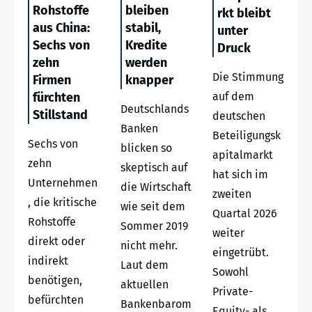
Rohstoffe
bleiben
rkt bleibt
aus China:
stabil,
unter
Sechs von
Kredite
Druck
zehn
werden
Die Stimmung
Firmen
knapper
fürchten
auf dem
Deutschlands
Stillstand
deutschen
Banken
Beteiligungsk
Sechs von
blicken so
apitalmarkt
zehn
skeptisch auf
hat sich im
Unternehmen
die Wirtschaft
zweiten
, die kritische
wie seit dem
Quartal 2026
Rohstoffe
Sommer 2019
weiter
direkt oder
nicht mehr.
eingetrübt.
indirekt
Laut dem
Sowohl
benötigen,
aktuellen
Private-
befürchten
Bankenbarom
Equity- als