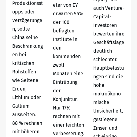
Produktionsst
eter von EY
auch Venture-
opps oder
erwarten 56%
Capital-
Verzögerunge
der 100
Investoren
n, sollte
befragten
bewerten ihre
China seine
Institute in
Geschäftslage
Beschränkung
den
deutlich
en bei
kommenden
schlechter.
kritischen
zwölf
Hauptbelastu
Rohstoffen
Monaten eine
ngen sind die
wie Seltene
Eintrübung
hohe
Erden,
der
makroökono
Lithium oder
Konjunktur.
mische
Gallium
Nur 17%
Unsicherheit,
ausweiten.
rechnen mit
gestiegene
88 % rechnen
einer leichten
Zinsen und
mit höheren
Verbesserung.
schwierige