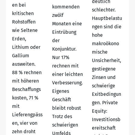
deutlich
en bei
kommenden
schlechter.
kritischen
zwölf
Hauptbelastu
Rohstoffen
Monaten eine
ngen sind die
wie Seltene
Eintrübung
hohe
Erden,
der
makroökono
Lithium oder
Konjunktur.
mische
Gallium
Nur 17%
Unsicherheit,
ausweiten.
rechnen mit
gestiegene
88 % rechnen
einer leichten
Zinsen und
mit höheren
Verbesserung.
schwierige
Beschaffungs
Eigenes
Exitbedingun
kosten, 71 %
Geschäft
gen. Private
mit
bleibt robust
Equity:
Lieferengpäss
Trotz des
Investitionsb
en, vier von
schwierigen
ereitschaft
zehn droht
Umfelds