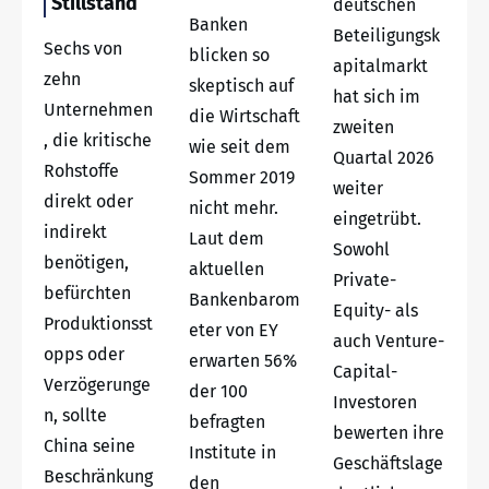
Stillstand
deutschen
Banken
Beteiligungsk
Sechs von
blicken so
apitalmarkt
zehn
skeptisch auf
hat sich im
Unternehmen
die Wirtschaft
zweiten
, die kritische
wie seit dem
Quartal 2026
Rohstoffe
Sommer 2019
weiter
direkt oder
nicht mehr.
eingetrübt.
indirekt
Laut dem
Sowohl
benötigen,
aktuellen
Private-
befürchten
Bankenbarom
Equity- als
Produktionsst
eter von EY
auch Venture-
opps oder
erwarten 56%
Capital-
Verzögerunge
der 100
Investoren
n, sollte
befragten
bewerten ihre
China seine
Institute in
Geschäftslage
Beschränkung
den