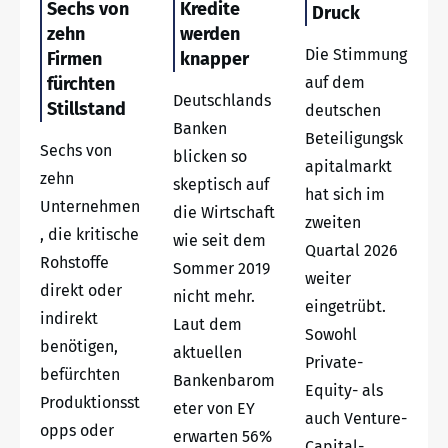
Sechs von
Kredite
Druck
zehn
werden
Die Stimmung
Firmen
knapper
fürchten
auf dem
Deutschlands
Stillstand
deutschen
Banken
Beteiligungsk
Sechs von
blicken so
apitalmarkt
zehn
skeptisch auf
hat sich im
Unternehmen
die Wirtschaft
zweiten
, die kritische
wie seit dem
Quartal 2026
Rohstoffe
Sommer 2019
weiter
direkt oder
nicht mehr.
eingetrübt.
indirekt
Laut dem
Sowohl
benötigen,
aktuellen
Private-
befürchten
Bankenbarom
Equity- als
Produktionsst
eter von EY
auch Venture-
opps oder
erwarten 56%
Capital-