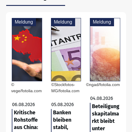
Meldung
Meldung
Meldung
©
©Stockfotos-
©ngad/fotolia.com
vege/fotolia.com
MG/fotolia.com
04.08.2026
06.08.2026
05.08.2026
Beteiligung
Kritische
Banken
skapitalma
Rohstoffe
bleiben
rkt bleibt
aus China:
stabil,
unter