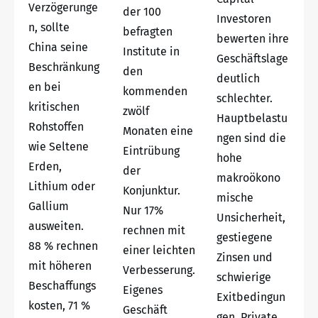
Verzögerunge
der 100
Investoren
n, sollte
befragten
bewerten ihre
China seine
Institute in
Geschäftslage
Beschränkung
den
deutlich
en bei
kommenden
schlechter.
kritischen
zwölf
Hauptbelastu
Rohstoffen
Monaten eine
ngen sind die
wie Seltene
Eintrübung
hohe
Erden,
der
makroökono
Lithium oder
Konjunktur.
mische
Gallium
Nur 17%
Unsicherheit,
ausweiten.
rechnen mit
gestiegene
88 % rechnen
einer leichten
Zinsen und
mit höheren
Verbesserung.
schwierige
Beschaffungs
Eigenes
Exitbedingun
kosten, 71 %
Geschäft
gen. Private