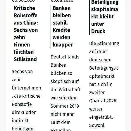
06.08.2026
05.08.2026
Beteiligung
Kritische
Banken
skapitalma
Rohstoffe
bleiben
rkt bleibt
aus China:
stabil,
unter
Sechs von
Kredite
Druck
zehn
werden
Die Stimmung
Firmen
knapper
fürchten
auf dem
Deutschlands
Stillstand
deutschen
Banken
Beteiligungsk
Sechs von
blicken so
apitalmarkt
zehn
skeptisch auf
hat sich im
Unternehmen
die Wirtschaft
zweiten
, die kritische
wie seit dem
Quartal 2026
Rohstoffe
Sommer 2019
weiter
direkt oder
nicht mehr.
eingetrübt.
indirekt
Laut dem
Sowohl
benötigen,
aktuellen