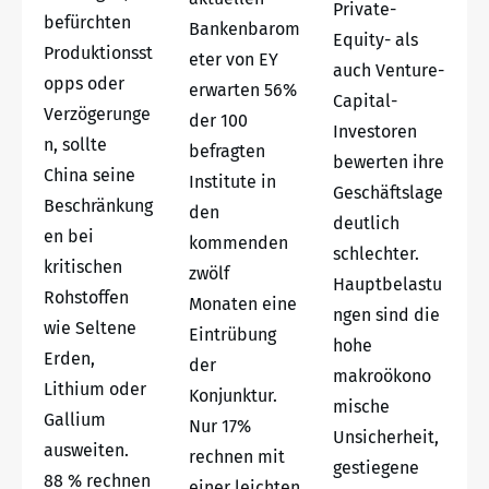
Private-
befürchten
Bankenbarom
Equity- als
Produktionsst
eter von EY
auch Venture-
opps oder
erwarten 56%
Capital-
Verzögerunge
der 100
Investoren
n, sollte
befragten
bewerten ihre
China seine
Institute in
Geschäftslage
Beschränkung
den
deutlich
en bei
kommenden
schlechter.
kritischen
zwölf
Hauptbelastu
Rohstoffen
Monaten eine
ngen sind die
wie Seltene
Eintrübung
hohe
Erden,
der
makroökono
Lithium oder
Konjunktur.
mische
Gallium
Nur 17%
Unsicherheit,
ausweiten.
rechnen mit
gestiegene
88 % rechnen
einer leichten