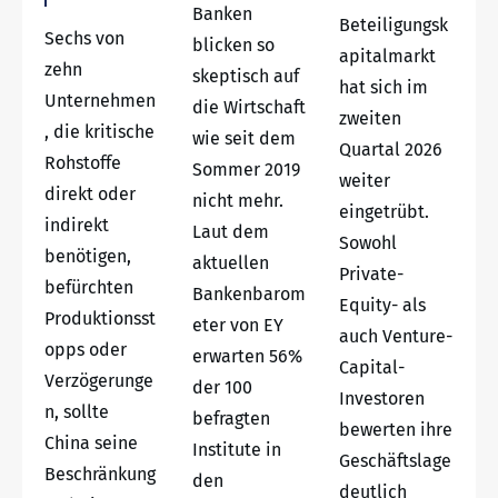
Banken
Beteiligungsk
Sechs von
blicken so
apitalmarkt
zehn
skeptisch auf
hat sich im
Unternehmen
die Wirtschaft
zweiten
, die kritische
wie seit dem
Quartal 2026
Rohstoffe
Sommer 2019
weiter
direkt oder
nicht mehr.
eingetrübt.
indirekt
Laut dem
Sowohl
benötigen,
aktuellen
Private-
befürchten
Bankenbarom
Equity- als
Produktionsst
eter von EY
auch Venture-
opps oder
erwarten 56%
Capital-
Verzögerunge
der 100
Investoren
n, sollte
befragten
bewerten ihre
China seine
Institute in
Geschäftslage
Beschränkung
den
deutlich