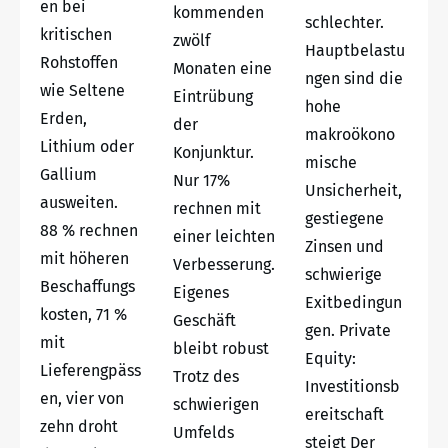
en bei
kommenden
schlechter.
kritischen
zwölf
Hauptbelastu
Rohstoffen
Monaten eine
ngen sind die
wie Seltene
Eintrübung
hohe
Erden,
der
makroökono
Lithium oder
Konjunktur.
mische
Gallium
Nur 17%
Unsicherheit,
ausweiten.
rechnen mit
gestiegene
88 % rechnen
einer leichten
Zinsen und
mit höheren
Verbesserung.
schwierige
Beschaffungs
Eigenes
Exitbedingun
kosten, 71 %
Geschäft
gen. Private
mit
bleibt robust
Equity:
Lieferengpäss
Trotz des
Investitionsb
en, vier von
schwierigen
ereitschaft
zehn droht
Umfelds
steigt Der