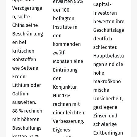
erwarten 56%
Capital-
Verzögerunge
der 100
Investoren
n, sollte
befragten
bewerten ihre
China seine
Institute in
Geschäftslage
Beschränkung
den
deutlich
en bei
kommenden
schlechter.
kritischen
zwölf
Hauptbelastu
Rohstoffen
Monaten eine
ngen sind die
wie Seltene
Eintrübung
hohe
Erden,
der
makroökono
Lithium oder
Konjunktur.
mische
Gallium
Nur 17%
Unsicherheit,
ausweiten.
rechnen mit
gestiegene
88 % rechnen
einer leichten
Zinsen und
mit höheren
Verbesserung.
schwierige
Beschaffungs
Eigenes
Exitbedingun
kosten, 71 %