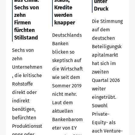
unter
Sechs von
Kredite
Druck
zehn
werden
Die Stimmung
Firmen
knapper
fürchten
auf dem
Deutschlands
Stillstand
deutschen
Banken
Beteiligungsk
Sechs von
blicken so
apitalmarkt
zehn
skeptisch auf
hat sich im
Unternehmen
die Wirtschaft
zweiten
, die kritische
wie seit dem
Quartal 2026
Rohstoffe
Sommer 2019
weiter
direkt oder
nicht mehr.
eingetrübt.
indirekt
Laut dem
Sowohl
benötigen,
aktuellen
Private-
befürchten
Bankenbarom
Equity- als
Produktionsst
eter von EY
auch Venture-
opps oder