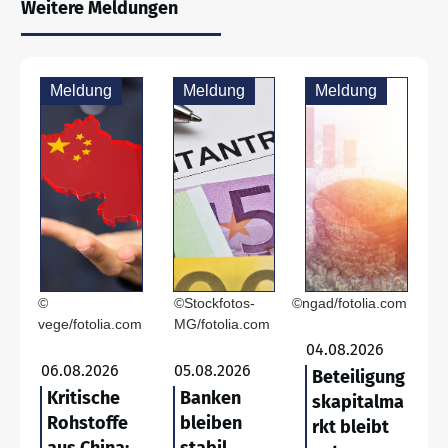
Weitere Meldungen
Meldung
Meldung
Meldung
©
©Stockfotos-
©ngad/fotolia.com
vege/fotolia.com
MG/fotolia.com
04.08.2026
06.08.2026
05.08.2026
Beteiligung
Kritische
Banken
skapitalma
Rohstoffe
bleiben
rkt bleibt
aus China:
stabil,