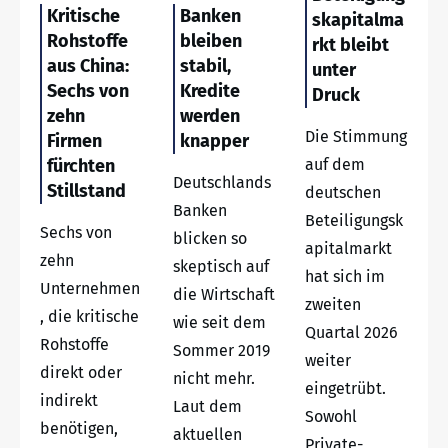
Kritische
Banken
skapitalma
Rohstoffe
bleiben
rkt bleibt
aus China:
stabil,
unter
Sechs von
Kredite
Druck
zehn
werden
Die Stimmung
Firmen
knapper
fürchten
auf dem
Deutschlands
Stillstand
deutschen
Banken
Beteiligungsk
Sechs von
blicken so
apitalmarkt
zehn
skeptisch auf
hat sich im
Unternehmen
die Wirtschaft
zweiten
, die kritische
wie seit dem
Quartal 2026
Rohstoffe
Sommer 2019
weiter
direkt oder
nicht mehr.
eingetrübt.
indirekt
Laut dem
Sowohl
benötigen,
aktuellen
Private-