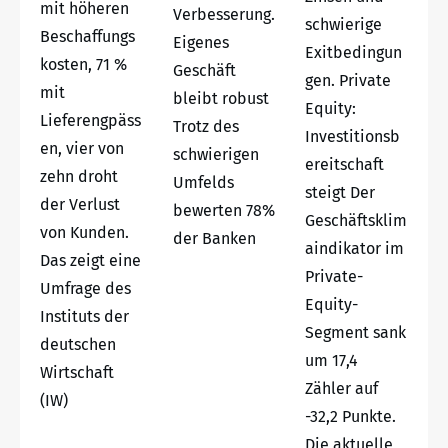
mit höheren
Verbesserung.
schwierige
Beschaffungs
Eigenes
Exitbedingun
kosten, 71 %
Geschäft
gen. Private
mit
bleibt robust
Equity:
Lieferengpäss
Trotz des
Investitionsb
en, vier von
schwierigen
ereitschaft
zehn droht
Umfelds
steigt Der
der Verlust
bewerten 78%
Geschäftsklim
von Kunden.
der Banken
aindikator im
Das zeigt eine
Private-
Umfrage des
Equity-
Instituts der
Segment sank
deutschen
um 17,4
Wirtschaft
Zähler auf
(IW)
-32,2 Punkte.
Die aktuelle