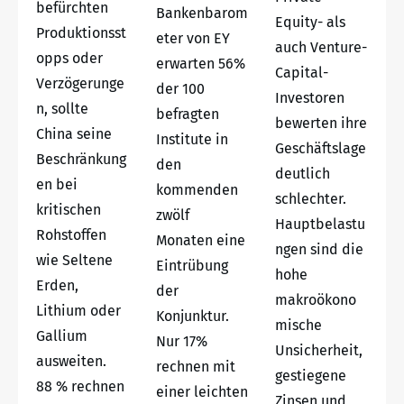
befürchten
Bankenbarom
Equity- als
Produktionsst
eter von EY
auch Venture-
opps oder
erwarten 56%
Capital-
Verzögerunge
der 100
Investoren
n, sollte
befragten
bewerten ihre
China seine
Institute in
Geschäftslage
Beschränkung
den
deutlich
en bei
kommenden
schlechter.
kritischen
zwölf
Hauptbelastu
Rohstoffen
Monaten eine
ngen sind die
wie Seltene
Eintrübung
hohe
Erden,
der
makroökono
Lithium oder
Konjunktur.
mische
Gallium
Nur 17%
Unsicherheit,
ausweiten.
rechnen mit
gestiegene
88 % rechnen
einer leichten
Zinsen und