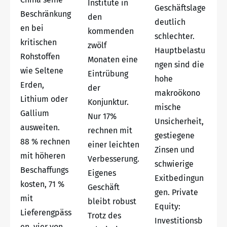
Institute in
Geschäftslage
Beschränkung
den
deutlich
en bei
kommenden
schlechter.
kritischen
zwölf
Hauptbelastu
Rohstoffen
Monaten eine
ngen sind die
wie Seltene
Eintrübung
hohe
Erden,
der
makroökono
Lithium oder
Konjunktur.
mische
Gallium
Nur 17%
Unsicherheit,
ausweiten.
rechnen mit
gestiegene
88 % rechnen
einer leichten
Zinsen und
mit höheren
Verbesserung.
schwierige
Beschaffungs
Eigenes
Exitbedingun
kosten, 71 %
Geschäft
gen. Private
mit
bleibt robust
Equity:
Lieferengpäss
Trotz des
Investitionsb
en, vier von