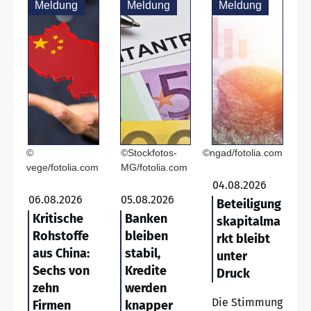
Meldung
Meldung
Meldung
©
©Stockfotos-
©ngad/fotolia.com
vege/fotolia.com
MG/fotolia.com
04.08.2026
06.08.2026
05.08.2026
Beteiligung
Kritische
Banken
skapitalma
Rohstoffe
bleiben
rkt bleibt
aus China:
stabil,
unter
Sechs von
Kredite
Druck
zehn
werden
Die Stimmung
Firmen
knapper