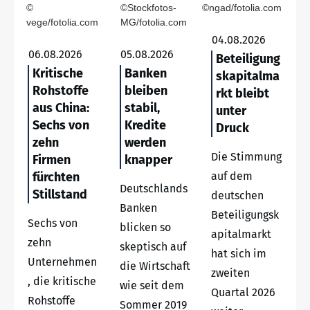
©
©Stockfotos-
©ngad/fotolia.com
vege/fotolia.com
MG/fotolia.com
04.08.2026
06.08.2026
05.08.2026
Beteiligung
Kritische
Banken
skapitalma
Rohstoffe
bleiben
rkt bleibt
aus China:
stabil,
unter
Sechs von
Kredite
Druck
zehn
werden
Die Stimmung
Firmen
knapper
fürchten
auf dem
Deutschlands
Stillstand
deutschen
Banken
Beteiligungsk
Sechs von
blicken so
apitalmarkt
zehn
skeptisch auf
hat sich im
Unternehmen
die Wirtschaft
zweiten
, die kritische
wie seit dem
Quartal 2026
Rohstoffe
Sommer 2019