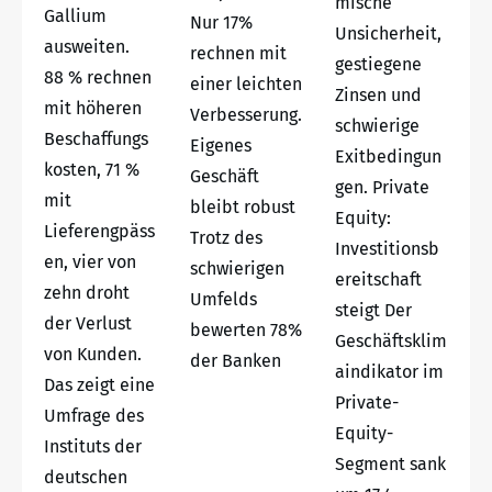
mische
Gallium
Nur 17%
Unsicherheit,
ausweiten.
rechnen mit
gestiegene
88 % rechnen
einer leichten
Zinsen und
mit höheren
Verbesserung.
schwierige
Beschaffungs
Eigenes
Exitbedingun
kosten, 71 %
Geschäft
gen. Private
mit
bleibt robust
Equity:
Lieferengpäss
Trotz des
Investitionsb
en, vier von
schwierigen
ereitschaft
zehn droht
Umfelds
steigt Der
der Verlust
bewerten 78%
Geschäftsklim
von Kunden.
der Banken
aindikator im
Das zeigt eine
Private-
Umfrage des
Equity-
Instituts der
Segment sank
deutschen