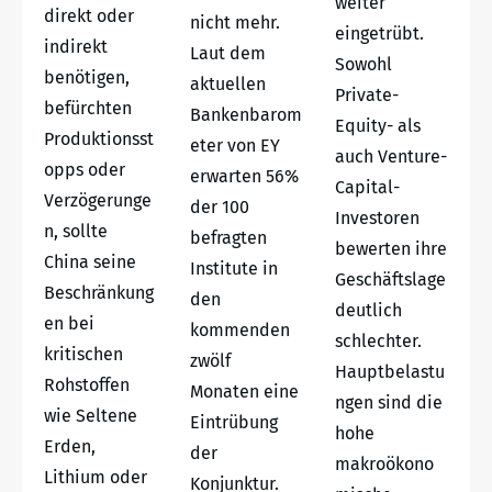
weiter
direkt oder
nicht mehr.
eingetrübt.
indirekt
Laut dem
Sowohl
benötigen,
aktuellen
Private-
befürchten
Bankenbarom
Equity- als
Produktionsst
eter von EY
auch Venture-
opps oder
erwarten 56%
Capital-
Verzögerunge
der 100
Investoren
n, sollte
befragten
bewerten ihre
China seine
Institute in
Geschäftslage
Beschränkung
den
deutlich
en bei
kommenden
schlechter.
kritischen
zwölf
Hauptbelastu
Rohstoffen
Monaten eine
ngen sind die
wie Seltene
Eintrübung
hohe
Erden,
der
makroökono
Lithium oder
Konjunktur.